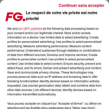
Continuer sans accepter
Le respect de votre vie privée est notre
priorité
COUP DE COEUR FG: L'EXCELLENT DE SOFFER REVISITE CE
CLASSIQUE DANCE DES BINGO PLAYERS
We and
our (447) partners
do the following data processing based on
your consent and/or our legitimate interest: Store and/or access
information on a device; Use limited data to select advertising; Create
Publié : 25 mai 2026 à 9h07 par Antony Harari
profiles for personalised advertising; Use profiles to select personalised
advertising; Measure advertising performance; Measure content
performance; Understand audiences through statistics or combinations
of data from different sources; Develop and improve services; Create
profiles to personalise content; Use profiles to select personalised
content; Use limited data to select content; Ensure security, prevent and
detect fraud, and fix errors; Deliver and present advertising and content;
Save and communicate privacy choices. These technologies may
process personal data such as IP address and browsing data to offer
following functionalities: Identify devices based on information actively
requested; Use precise geolocation data; Match and combine data from
other data sources; Link different devices; Identify devices based on
information transmitted automatically.
Vous pouvez accepter en cliquant sur "Accepter et fermer", ou affiner en
sélectionnant les finalités et/ou partenaires dans "Gérer mes choix".