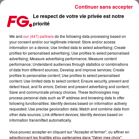
Continuer sans accepter
Le respect de votre vie privée est notre
priorité
COUP DE COEUR FG : EN MODE NU DISCO, MARTIAL SIMON
REVISITE LE DERNIER SINGLE DE TAYLOR SWIFT
We and
our (447) partners
do the following data processing based on
your consent and/or our legitimate interest: Store and/or access
information on a device; Use limited data to select advertising; Create
Publié : 20 janvier 2026 à 8h09 par Antony HARARI
profiles for personalised advertising; Use profiles to select personalised
advertising; Measure advertising performance; Measure content
performance; Understand audiences through statistics or combinations
of data from different sources; Develop and improve services; Create
profiles to personalise content; Use profiles to select personalised
content; Use limited data to select content; Ensure security, prevent and
detect fraud, and fix errors; Deliver and present advertising and content;
Save and communicate privacy choices. These technologies may
process personal data such as IP address and browsing data to offer
following functionalities: Identify devices based on information actively
requested; Use precise geolocation data; Match and combine data from
other data sources; Link different devices; Identify devices based on
information transmitted automatically.
Vous pouvez accepter en cliquant sur "Accepter et fermer", ou affiner en
sélectionnant les finalités et/ou partenaires dans "Gérer mes choix".