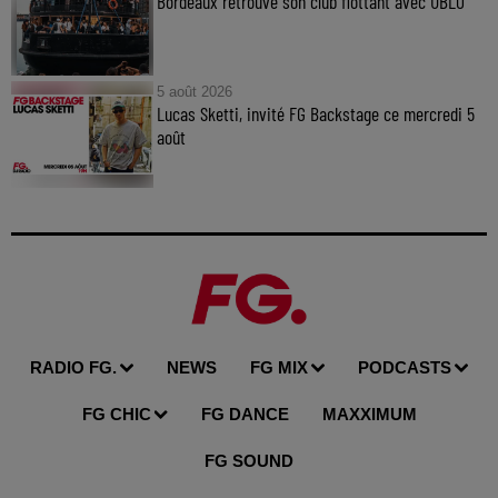
Bordeaux retrouve son club flottant avec UBLO
5 août 2026
Lucas Sketti, invité FG Backstage ce mercredi 5
août
RADIO FG.
NEWS
FG MIX
PODCASTS
FG CHIC
FG DANCE
MAXXIMUM
FG SOUND