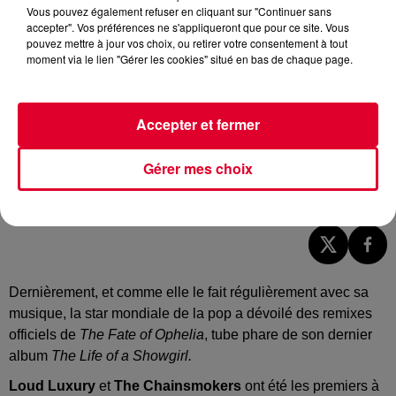
Vous pouvez également refuser en cliquant sur "Continuer sans
accepter". Vos préférences ne s'appliqueront que pour ce site. Vous
pouvez mettre à jour vos choix, ou retirer votre consentement à tout
moment via le lien "Gérer les cookies" situé en bas de chaque page.
Accepter et fermer
Gérer mes choix
Taylor Swift - Opalite (Kasey Berry X Martial Simon Remix)
Crédit :
Soundcloud Officiel Martial Simon
Dernièrement, et comme elle le fait régulièrement avec sa
musique, la star mondiale de la pop a dévoilé des remixes
officiels de
The Fate of Ophelia
,
tube phare de son dernier
album
The Life of a Showgirl.
Loud Luxury
et
The Chainsmokers
ont été les premiers à