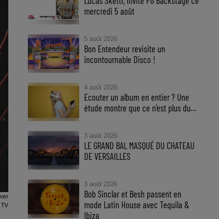
Lucas Sketti, invité FG Backstage ce
mercredi 5 août
5 août 2026
Bon Entendeur revisite un
incontournable Disco !
4 août 2026
Ecouter un album en entier ? Une
étude montre que ce n’est plus du...
3 août 2026
LE GRAND BAL MASQUÉ DU CHATEAU
DE VERSAILLES
3 août 2026
Bob Sinclar et Besh passent en
ver
mode Latin House avec Tequila &
 TV
Ibiza