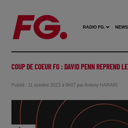
RADIO FG.
NEWS
COUP DE COEUR FG : DAVID PENN REPREND LE
Publié : 11 octobre 2023 à 9h07 par Antony HARARI