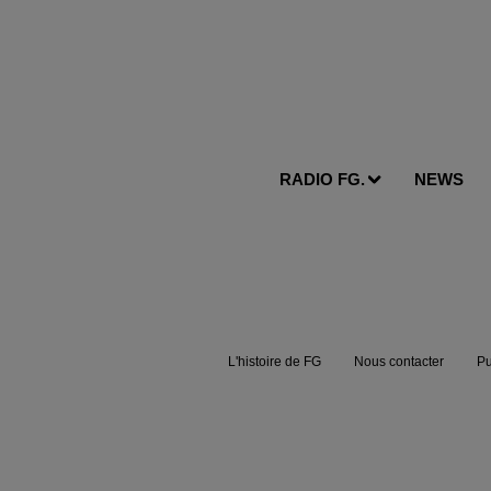
RADIO FG.
NEWS
L'histoire de FG
Nous contacter
Pu