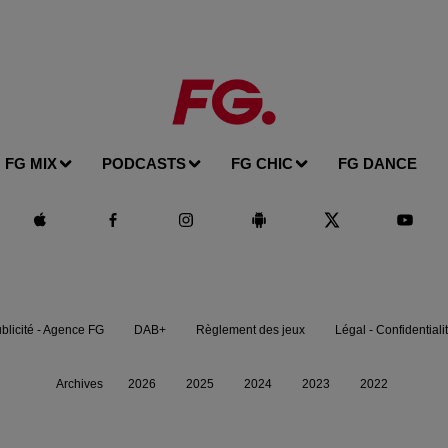
FG MIX
PODCASTS
FG CHIC
FG DANCE
blicité - Agence FG
DAB+
Règlement des jeux
Légal - Confidentiali
Archives
2026
2025
2024
2023
2022