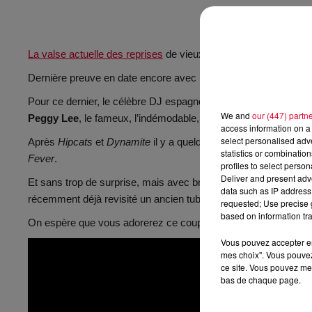
La valse actuelle des reprises
de vieux tubes n’est pas prête de
Dernière preuve en date encore avec le nouveau track de
Dav
Pour ce dernier, le célèbre DJ espagnol s’associe à son compa
We and
our (447) partn
Peggy Lee
, le fameux, l’indémodable,
l’éternel
Fever
sorti en
access information on a 
select personalised ad
Après
Hipcats
et
Dynamite
il y a quelques années sur Armada, D
statistics or combinatio
Fever
.
profiles to select person
Deliver and present adv
Et sans trop de surprise, mais avec brio, nous avons droit à u
data such as IP address 
récemment déjà revisité un ancien tube,
The Real Life
de Rave
requested; Use precise g
based on information tra
On espère que vous adorerez ce coup de cœur musical autant
Vous pouvez accepter en 
mes choix". Vous pouvez
ce site. Vous pouvez met
bas de chaque page.