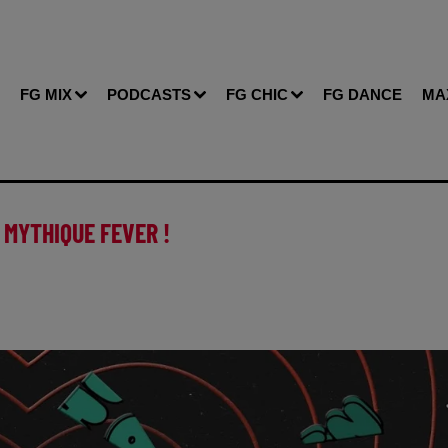
FG MIX
PODCASTS
FG CHIC
FG DANCE
MA
 MYTHIQUE FEVER !