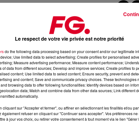
Contin
 s’arrêter.
id Penn.
Le respect de votre vie privée est notre priorité
triote
KPD
. Ensemble, ils s’attaquent à
un grand classique jazz de
ers
do the following data processing based on your consent and/or our legitimate int
 1958.
device; Use limited data to select advertising; Create profiles for personalised adver
vertising; Measure advertising performance; Measure content performance; Unders
avid Penn fait son retour sur le célèbre label pour sortir ce remix d
ns of data from different sources; Develop and improve services; Create profiles to 
alised content; Use limited data to select content; Ensure security, prevent and detect
ertising and content; Save and communicate privacy choices. These technologies
ne version de
Fever
totalement House de la part de David Penn qui av
and browsing data to offer following functionalities: Identify devices based on infor
n Maize.
eolocation data; Match and combine data from other data sources; Link different de
nsmitted automatically.
 que nous !
cliquant sur "Accepter et fermer", ou affiner en sélectionnant les finalités et/ou pa
 également refuser en cliquant sur "Continuer sans accepter". Vos préférences ne 
tre à jour vos choix, ou retirer votre consentement à tout moment via le lien "Gérer 