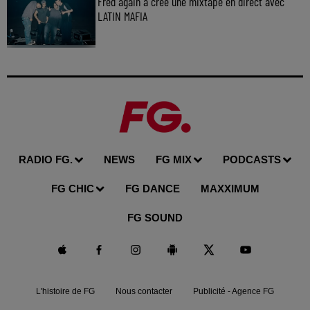
Fred again a créé une mixtape en direct avec
LATIN MAFIA
RADIO FG.
NEWS
FG MIX
PODCASTS
FG CHIC
FG DANCE
MAXXIMUM
FG SOUND
L'histoire de FG
Nous contacter
Publicité - Agence FG