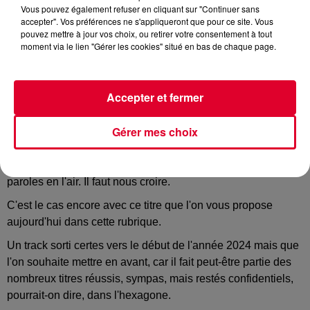
Vous pouvez également refuser en cliquant sur "Continuer sans
accepter". Vos préférences ne s'appliqueront que pour ce site. Vous
pouvez mettre à jour vos choix, ou retirer votre consentement à tout
moment via le lien "Gérer les cookies" situé en bas de chaque page.
Vanglowe - Dance around me
Crédit :
Youtube Officiel Vanglowe
Accepter et fermer
Gérer mes choix
Quand on vous répète qu'il y a des sons que vous
n'entendrez sur aucune autre radio, ce ne sont pas des
paroles en l'air. Il faut nous croire.
C'est le cas encore avec ce titre que l'on vous propose
aujourd'hui dans cette rubrique.
Un track sorti certes vers le début de l'année 2024 mais que
l'on souhaite mettre en avant, car il fait peut-être partie des
nombreux titres réussis, sympas, mais restés confidentiels,
pourrait-on dire, dans l'hexagone.