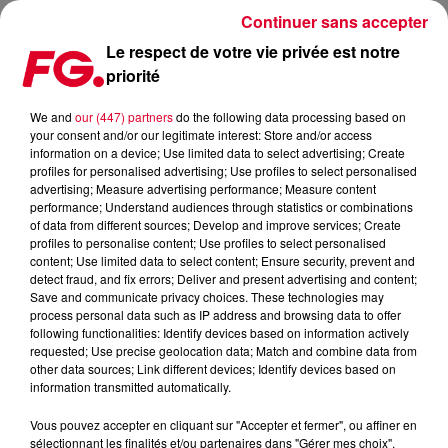
Continuer sans accepter
Le respect de votre vie privée est notre
priorité
COUP DE COEUR FG: DANCE AROUND ME DE VANGLOWE, C'EST VALIDÉ
We and
our (447) partners
do the following data processing based on
your consent and/or our legitimate interest: Store and/or access
Publié : 18 novembre 2024 à 10h07 par Antony HARARI
information on a device; Use limited data to select advertising; Create
profiles for personalised advertising; Use profiles to select personalised
advertising; Measure advertising performance; Measure content
performance; Understand audiences through statistics or combinations
of data from different sources; Develop and improve services; Create
profiles to personalise content; Use profiles to select personalised
content; Use limited data to select content; Ensure security, prevent and
detect fraud, and fix errors; Deliver and present advertising and content;
Save and communicate privacy choices. These technologies may
process personal data such as IP address and browsing data to offer
following functionalities: Identify devices based on information actively
requested; Use precise geolocation data; Match and combine data from
other data sources; Link different devices; Identify devices based on
information transmitted automatically.
Vous pouvez accepter en cliquant sur "Accepter et fermer", ou affiner en
sélectionnant les finalités et/ou partenaires dans "Gérer mes choix".