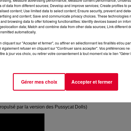
vertising; Measure advertising performance; Measure content performance; Unders
ns of data from different sources; Develop and improve services; Create profiles to 
alised content; Use limited data to select content; Ensure security, prevent and detect
ertising and content; Save and communicate privacy choices. These technologies
and browsing data to offer following functionalities: Identify devices based on infor
eolocation data; Match and combine data from other data sources; Link different de
nsmitted automatically.
cliquant sur "Accepter et fermer", ou affiner en sélectionnant les finalités et/ou pa
 également refuser en cliquant sur "Continuer sans accepter". Vos préférences ne 
tre à jour vos choix, ou retirer votre consentement à tout moment via le lien "Gérer 
Gérer mes choix
Accepter et fermer
 bon chemin puisqu'elle vient de dégainer sa toute nouvelle
es Pussycat Dolls en 2005 avec Busta Rhymes
(l'un des
propulsé par la version des Pussycat Dolls)