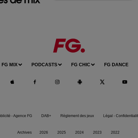
FG MIX
PODCASTS
FG CHIC
FG DANCE
blicité - Agence FG
DAB+
Règlement des jeux
Légal - Confidentiali
Archives
2026
2025
2024
2023
2022