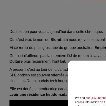
Du très bon pour vous aujourd'hui dans cette chronique.
Oui c'est vrai, le nom de
Blond:ish
nous renvoie souvent à 
Et ce remix du plus gros tube du groupe australien
Empir
Ce n'est d'ailleurs pas la première DJ de renom à s'avent
Culture
plus récemment, l'ont fait.
A présent, c'est au tour de la canadienne de s'y coller en
Si
Blond:ish est souvent orientée Afro House ces derniers 
club, plus Deep, parfois tech house.
Elle est douée la productrice canadienne qui a été l'une d
avoir une résidence hebdomadaire au célèbre Pacha I
We and
our (447) partn
access information on a 