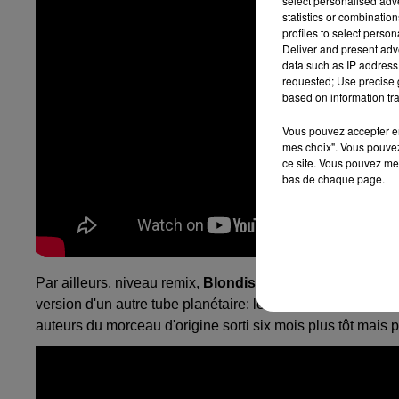
select personalised ad
statistics or combinatio
profiles to select person
Deliver and present adv
data such as IP address 
requested; Use precise g
based on information tra
Vous pouvez accepter en 
mes choix". Vous pouvez
ce site. Vous pouvez met
bas de chaque page.
Par ailleurs, niveau remix,
Blondish
ne s'arrête pas en si
version d'un autre tube planétaire: le fameux
Don't Cha
d
auteurs du morceau d'origine sorti six mois plus tôt mais 