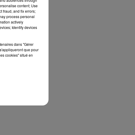
tand audiences through
personalise content; Use
 fraud, and fix errors;
 may process personal
mation actively
vices; Identify devices
rtenaires dans "Gérer
s'appliqueront que pour
les cookies" situé en