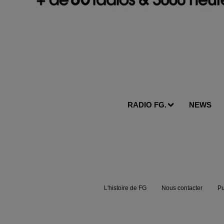
RADIO FG.
NEWS
L'histoire de FG
Nous contacter
Pu