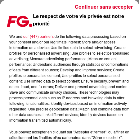
Continuer sans accepter
Le respect de votre vie privée est notre
priorité
COUP DE COEUR FG : BELLY DANCER D'IMANBEK ET BYOR
We and
our (447) partners
do the following data processing based on
your consent and/or our legitimate interest: Store and/or access
Publié : 23 juin 2022 à 9h05 par Antony HARARI
information on a device; Use limited data to select advertising; Create
profiles for personalised advertising; Use profiles to select personalised
advertising; Measure advertising performance; Measure content
performance; Understand audiences through statistics or combinations
of data from different sources; Develop and improve services; Create
profiles to personalise content; Use profiles to select personalised
content; Use limited data to select content; Ensure security, prevent and
detect fraud, and fix errors; Deliver and present advertising and content;
Save and communicate privacy choices. These technologies may
process personal data such as IP address and browsing data to offer
following functionalities: Identify devices based on information actively
requested; Use precise geolocation data; Match and combine data from
other data sources; Link different devices; Identify devices based on
information transmitted automatically.
Vous pouvez accepter en cliquant sur "Accepter et fermer", ou affiner en
sélectionnant les finalités et/ou partenaires dans "Gérer mes choix".
Imanbek sort Belly Dancer