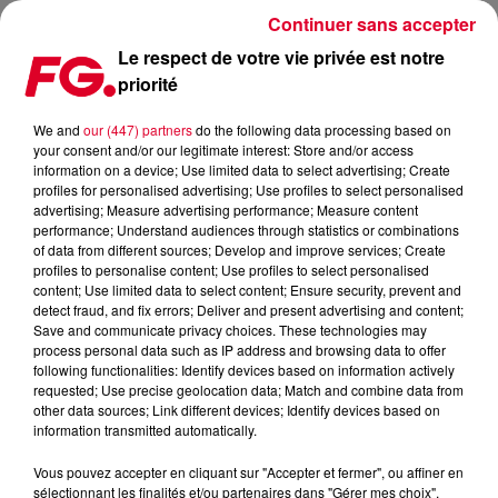
Continuer sans accepter
Le respect de votre vie privée est notre
priorité
COUP DE CŒUR FG : WANT TO LOVE DE CHAPTER & VERSE
We and
our (447) partners
do the following data processing based on
your consent and/or our legitimate interest: Store and/or access
Publié : 10 janvier 2022 à 8h25 par Antony HARARI
information on a device; Use limited data to select advertising; Create
profiles for personalised advertising; Use profiles to select personalised
advertising; Measure advertising performance; Measure content
performance; Understand audiences through statistics or combinations
of data from different sources; Develop and improve services; Create
profiles to personalise content; Use profiles to select personalised
content; Use limited data to select content; Ensure security, prevent and
detect fraud, and fix errors; Deliver and present advertising and content;
Save and communicate privacy choices. These technologies may
process personal data such as IP address and browsing data to offer
Chapter & Verse - Want To love
following functionalities: Identify devices based on information actively
Crédit :
Facebook Officiel Chapter & Verse
requested; Use precise geolocation data; Match and combine data from
other data sources; Link different devices; Identify devices based on
information transmitted automatically.
Vous pouvez accepter en cliquant sur "Accepter et fermer", ou affiner en
sélectionnant les finalités et/ou partenaires dans "Gérer mes choix".
C’est le moment de retrouver
notre coup de cœur du jour.