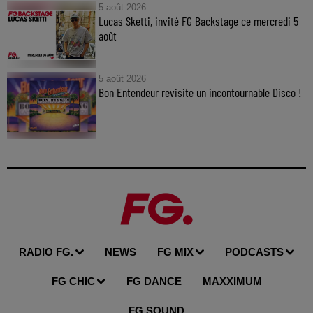
5 août 2026
Lucas Sketti, invité FG Backstage ce mercredi 5
août
5 août 2026
Bon Entendeur revisite un incontournable Disco !
RADIO FG.
NEWS
FG MIX
PODCASTS
FG CHIC
FG DANCE
MAXXIMUM
FG SOUND