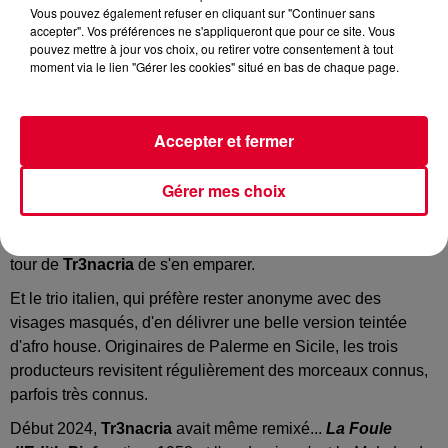
Vous pouvez également refuser en cliquant sur "Continuer sans
Tr3nacria - Intro
accepter". Vos préférences ne s'appliqueront que pour ce site. Vous
Crédit :
Youtube Officiel EgoTV
pouvez mettre à jour vos choix, ou retirer votre consentement à tout
moment via le lien "Gérer les cookies" situé en bas de chaque page.
Quand le talent actuel des producteurs italiens rencontre le
Accepter et fermer
très beau morceau instrumental
Intro
du groupe anglais
The xx
.
Gérer mes choix
Sorti en 2009, il venait ouvrir un album du groupe (dans
lequel figure l'artiste Romy) et quinze ans plus tard c'est au
tour de
Tr3nacria
de s'en emparer.
Et le trio italien, qui préfère rester anonyme avec des
visages masqués, d'en délivrer une belle version teintée
d'afro house. Originaires de Palerme en Sicile, les trois
producteurs revisitent régulièrement des morceaux connus,
parfois très connus.
Début 2024,
Tr3nacria
avait même remixé...
La Foule