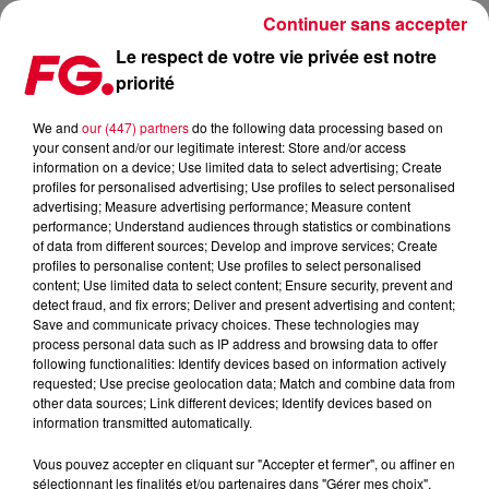
Continuer sans accepter
Le respect de votre vie privée est notre
priorité
COUP DE CŒUR FG : TR3NACRIA NOUS TRANSPORTE AVEC SA VERSION
D'INTRO
We and
our (447) partners
do the following data processing based on
your consent and/or our legitimate interest: Store and/or access
information on a device; Use limited data to select advertising; Create
Publié : 11 avril 2024 à 8h37 par Antony HARARI
profiles for personalised advertising; Use profiles to select personalised
advertising; Measure advertising performance; Measure content
performance; Understand audiences through statistics or combinations
of data from different sources; Develop and improve services; Create
profiles to personalise content; Use profiles to select personalised
content; Use limited data to select content; Ensure security, prevent and
detect fraud, and fix errors; Deliver and present advertising and content;
Save and communicate privacy choices. These technologies may
process personal data such as IP address and browsing data to offer
following functionalities: Identify devices based on information actively
requested; Use precise geolocation data; Match and combine data from
other data sources; Link different devices; Identify devices based on
information transmitted automatically.
Vous pouvez accepter en cliquant sur "Accepter et fermer", ou affiner en
sélectionnant les finalités et/ou partenaires dans "Gérer mes choix".