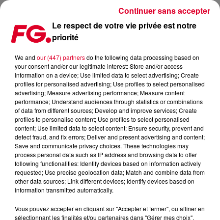
Continuer sans accepter
Le respect de votre vie privée est notre
priorité
COUP DE CŒUR FG : 'STAND BY ME' DE LOW STEPPA SUR LE
LABEL ARMADA QUI FÊTE SES 20 ANS !
We and
our (447) partners
do the following data processing based on
your consent and/or our legitimate interest: Store and/or access
information on a device; Use limited data to select advertising; Create
Publié : 27 avril 2023 à 7h23 par Antony HARARI
profiles for personalised advertising; Use profiles to select personalised
advertising; Measure advertising performance; Measure content
performance; Understand audiences through statistics or combinations
of data from different sources; Develop and improve services; Create
profiles to personalise content; Use profiles to select personalised
content; Use limited data to select content; Ensure security, prevent and
detect fraud, and fix errors; Deliver and present advertising and content;
Save and communicate privacy choices. These technologies may
process personal data such as IP address and browsing data to offer
following functionalities: Identify devices based on information actively
requested; Use precise geolocation data; Match and combine data from
other data sources; Link different devices; Identify devices based on
information transmitted automatically.
Vous pouvez accepter en cliquant sur "Accepter et fermer", ou affiner en
sélectionnant les finalités et/ou partenaires dans "Gérer mes choix".