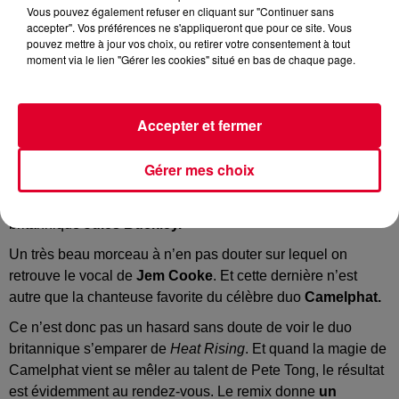
Vous pouvez également refuser en cliquant sur "Continuer sans
accepter". Vos préférences ne s'appliqueront que pour ce site. Vous
pouvez mettre à jour vos choix, ou retirer votre consentement à tout
moment via le lien "Gérer les cookies" situé en bas de chaque page.
Il n’y a pas à dire, le nombre de talents électro outre-Manche
est juste fou. Et pour le remix en question, on est dans le
Accepter et fermer
haut du panier.
En premier lieu, nous avons le titre
Heat Rising
, récente
Gérer mes choix
release signée du légendaire DJ House
Pete Tong
qui
collabore une nouvelle fois ici avec le compositeur
britannique
Jules Buckley.
Un très beau morceau à n’en pas douter sur lequel on
retrouve le vocal de
Jem Cooke
. Et cette dernière n’est
autre que la chanteuse favorite du célèbre duo
Camelphat.
Ce n’est donc pas un hasard sans doute de voir le duo
britannique s’emparer de
Heat Rising
. Et quand la magie de
Camelphat vient se mêler au talent de Pete Tong, le résultat
est évidemment au rendez-vous. Le remix donne
un