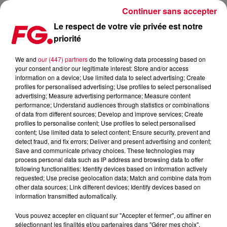
Continuer sans accepter
Le respect de votre vie privée est notre
priorité
COUP DE CŒUR FG : QUAND CAMELPHAT REMIXE HEAT RISING DE PETE TONG
We and
our (447) partners
do the following data processing based on
your consent and/or our legitimate interest: Store and/or access
Publié : 30 janvier 2024 à 7h28 par Antony HARARI
information on a device; Use limited data to select advertising; Create
profiles for personalised advertising; Use profiles to select personalised
advertising; Measure advertising performance; Measure content
performance; Understand audiences through statistics or combinations
of data from different sources; Develop and improve services; Create
profiles to personalise content; Use profiles to select personalised
content; Use limited data to select content; Ensure security, prevent and
detect fraud, and fix errors; Deliver and present advertising and content;
Save and communicate privacy choices. These technologies may
process personal data such as IP address and browsing data to offer
following functionalities: Identify devices based on information actively
requested; Use precise geolocation data; Match and combine data from
other data sources; Link different devices; Identify devices based on
information transmitted automatically.
Pete Tong, Jem Cooke - Heat Rising (CamelPhat Remix )
Vous pouvez accepter en cliquant sur "Accepter et fermer", ou affiner en
Crédit :
Youtube Officiel Pete Tong
sélectionnant les finalités et/ou partenaires dans "Gérer mes choix".