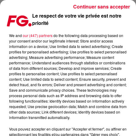
Continuer sans accepter
Le respect de votre vie privée est notre
priorité
COUP DE CŒUR FG : JOY (UP THE STREET) OU LA HOUSE JOUISSIVE DE JOY
ANONYMOUS
We and
our (447) partners
do the following data processing based on
your consent and/or our legitimate interest: Store and/or access
information on a device; Use limited data to select advertising; Create
Publié : 19 décembre 2023 à 7h37 par Antony HARARI
profiles for personalised advertising; Use profiles to select personalised
advertising; Measure advertising performance; Measure content
performance; Understand audiences through statistics or combinations
of data from different sources; Develop and improve services; Create
profiles to personalise content; Use profiles to select personalised
content; Use limited data to select content; Ensure security, prevent and
detect fraud, and fix errors; Deliver and present advertising and content;
Save and communicate privacy choices. These technologies may
process personal data such as IP address and browsing data to offer
following functionalities: Identify devices based on information actively
requested; Use precise geolocation data; Match and combine data from
other data sources; Link different devices; Identify devices based on
information transmitted automatically.
Vous pouvez accepter en cliquant sur "Accepter et fermer", ou affiner en
sélectionnant les finalités et/ou partenaires dans "Gérer mes choix".