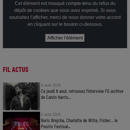
Cet élément est masqué compte-tenu du refus du
dépôt de cookies que vous avez exprimé. Si vous
souhaitez l'afficher, merci de nous donner votre accord
en cliquant sur le bouton ci-dessous.
Afficher l'élément
FIL ACTUS
6 août 2026
Ce jeudi 6 aout, retrouvez l'interview FG archive
de Calvin Harris...
6 août 2026
Boris Brejcha, Charlotte de Witte, Fisher… le
Positiv Festival...