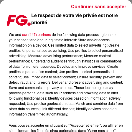
Continuer sans accepter
Le respect de votre vie privée est notre
priorité
COUP DE CŒUR FG : ENCORE RÉUSSI POUR VINTAGE CULTURE
AVEC COME COME
We and
our (447) partners
do the following data processing based on
your consent and/or our legitimate interest: Store and/or access
information on a device; Use limited data to select advertising; Create
Publié : 5 décembre 2023 à 8h49 par Antony HARARI
profiles for personalised advertising; Use profiles to select personalised
advertising; Measure advertising performance; Measure content
performance; Understand audiences through statistics or combinations
of data from different sources; Develop and improve services; Create
profiles to personalise content; Use profiles to select personalised
content; Use limited data to select content; Ensure security, prevent and
detect fraud, and fix errors; Deliver and present advertising and content;
Save and communicate privacy choices. These technologies may
process personal data such as IP address and browsing data to offer
following functionalities: Identify devices based on information actively
requested; Use precise geolocation data; Match and combine data from
other data sources; Link different devices; Identify devices based on
information transmitted automatically.
Vintage Culture - Come Come
Crédit :
Facebook Officiel Vintage Culture
Vous pouvez accepter en cliquant sur "Accepter et fermer", ou affiner en
sélectionnant les finalités et/ou partenaires dans "Gérer mes choix".