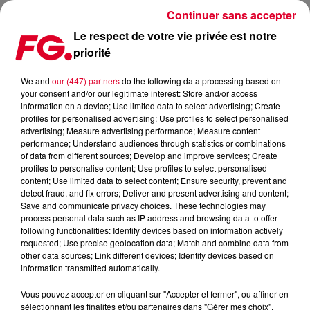
Continuer sans accepter
Le respect de votre vie privée est notre
priorité
COUP D’ENVOI DE L’AMSTERDAM DANCE EVENT !
We and
our (447) partners
do the following data processing based on
your consent and/or our legitimate interest: Store and/or access
Publié : 22 octobre 2025 à 13h36 par
information on a device; Use limited data to select advertising; Create
profiles for personalised advertising; Use profiles to select personalised
Christophe HUBERT
advertising; Measure advertising performance; Measure content
performance; Understand audiences through statistics or combinations
of data from different sources; Develop and improve services; Create
profiles to personalise content; Use profiles to select personalised
content; Use limited data to select content; Ensure security, prevent and
detect fraud, and fix errors; Deliver and present advertising and content;
Save and communicate privacy choices. These technologies may
process personal data such as IP address and browsing data to offer
following functionalities: Identify devices based on information actively
requested; Use precise geolocation data; Match and combine data from
other data sources; Link different devices; Identify devices based on
information transmitted automatically.
Vous pouvez accepter en cliquant sur "Accepter et fermer", ou affiner en
sélectionnant les finalités et/ou partenaires dans "Gérer mes choix".