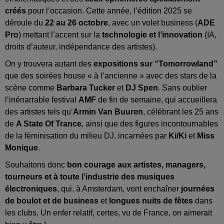
créés
pour l’occasion. Cette année, l’édition 2025 se
déroule du
22 au 26 octobre
, avec un volet business (
ADE
Pro
) mettant l’accent sur la
technologie et l’innovation
(IA,
droits d’auteur, indépendance des artistes).
On y trouvera autant des
expositions sur “Tomorrowland”
que des soirées house « à l’ancienne » avec des stars de la
scène comme
Barbara Tucker
et
DJ Spen
. Sans oublier
l’inénarrable festival
AMF
de fin de semaine, qui accueillera
des artistes tels qu’
Armin Van Buuren
, célébrant les 25 ans
de
A State Of Trance
, ainsi que des figures incontournables
de la féminisation du milieu DJ, incarnées par
Ki/Ki
et
Miss
Monique
.
Souhaitons donc
bon courage aux artistes, managers,
tourneurs et à toute l’industrie des musiques
électroniques
, qui, à Amsterdam, vont enchaîner
journées
de boulot et de business
et
longues nuits de fêtes
dans
les clubs. Un enfer relatif, certes, vu de France, on aimerait