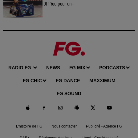
Off You pour un...
RADIO FG.
NEWS
FG MIX
PODCASTS
FG CHIC
FG DANCE
MAXXIMUM
FG SOUND
L'histoire de FG
Nous contacter
Publicité - Agence FG
DAB+
Règlement des jeux
Légal - Confidentialité