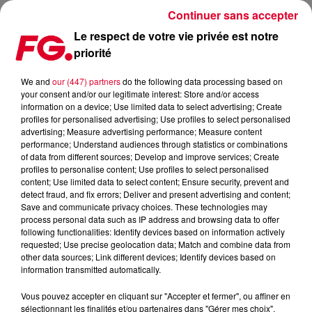
Continuer sans accepter
Le respect de votre vie privée est notre
priorité
CONFESSIONS II : LA COMMUNAUTÉ FG VALIDE !
We and
our (447) partners
do the following data processing based on
your consent and/or our legitimate interest: Store and/or access
Publié : 6 juillet 2026 à 14h32 par Christophe HUBERT
information on a device; Use limited data to select advertising; Create
profiles for personalised advertising; Use profiles to select personalised
advertising; Measure advertising performance; Measure content
performance; Understand audiences through statistics or combinations
of data from different sources; Develop and improve services; Create
profiles to personalise content; Use profiles to select personalised
content; Use limited data to select content; Ensure security, prevent and
detect fraud, and fix errors; Deliver and present advertising and content;
Save and communicate privacy choices. These technologies may
process personal data such as IP address and browsing data to offer
following functionalities: Identify devices based on information actively
requested; Use precise geolocation data; Match and combine data from
other data sources; Link different devices; Identify devices based on
information transmitted automatically.
Vous pouvez accepter en cliquant sur "Accepter et fermer", ou affiner en
sélectionnant les finalités et/ou partenaires dans "Gérer mes choix".