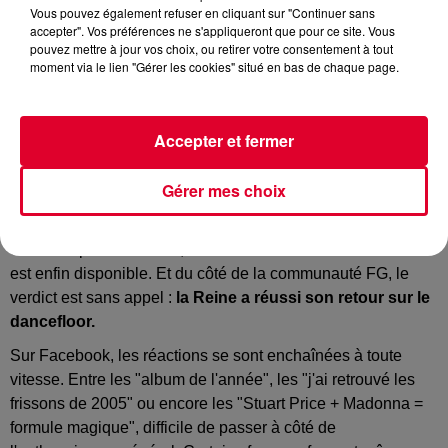
Vous pouvez également refuser en cliquant sur "Continuer sans
accepter". Vos préférences ne s'appliqueront que pour ce site. Vous
Image d'illustration
pouvez mettre à jour vos choix, ou retirer votre consentement à tout
Crédit :
générée par IA
moment via le lien "Gérer les cookies" situé en bas de chaque page.
Accepter et fermer
Confessions II : la communauté FG valide !
Gérer mes choix
C'est officiel :
la sentence est tombée… et elle est
unanime !
Après des semaines de teasing, de spéculations
et de comptes à rebours, «
Confessions II »
de Madonna
est enfin disponible. Et du côté de la communauté FG, le
verdict est sans appel :
la Reine a réussi son retour sur le
dancefloor.
Sur Facebook, les réactions se sont enchaînées à toute
vitesse. Entre les "album de l'année", les "j'ai retrouvé les
frissons de 2005" ou encore les "Stuart Price + Madonna =
formule magique", difficile de passer à côté de