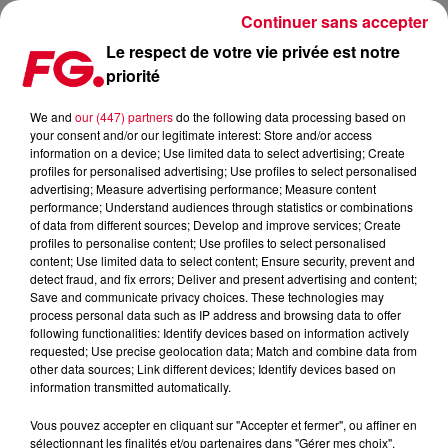
Continuer sans accepter
Le respect de votre vie privée est notre
priorité
COMME DJIBRIL CISSÉ, UN ANCIEN INTERNATIONAL DE FOOT ANGLAIS
DEVIENT DJ !
We and
our (447) partners
do the following data processing based on
your consent and/or our legitimate interest: Store and/or access
information on a device; Use limited data to select advertising; Create
Publié : 28 août 2025 à 8h17 par
profiles for personalised advertising; Use profiles to select personalised
advertising; Measure advertising performance; Measure content
Antony HARARI
performance; Understand audiences through statistics or combinations
of data from different sources; Develop and improve services; Create
profiles to personalise content; Use profiles to select personalised
content; Use limited data to select content; Ensure security, prevent and
detect fraud, and fix errors; Deliver and present advertising and content;
Save and communicate privacy choices. These technologies may
process personal data such as IP address and browsing data to offer
following functionalities: Identify devices based on information actively
requested; Use precise geolocation data; Match and combine data from
other data sources; Link different devices; Identify devices based on
information transmitted automatically.
Vous pouvez accepter en cliquant sur "Accepter et fermer", ou affiner en
sélectionnant les finalités et/ou partenaires dans "Gérer mes choix".