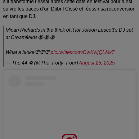
s’il transforme l’essai après cette date en festival pour ainsi
suivre les traces d’un Djibril Cissé et réussir sa reconversion
en tant que DJ.
Micah Richards in the thick of it for Joleon Lescott’s DJ set
at Creamfields😭😭😭
What a bloke👏👏👏
pic.twitter.com/CwKwjQLMx7
— The 44 ⚽️ (@The_Forty_Four)
August 25, 2025