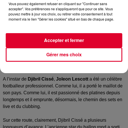
Vous pouvez également refuser en cliquant sur "Continuer sans
accepter". Vos préférences ne s'appliqueront que pour ce site. Vous
pouvez mettre à jour vos choix, ou retirer votre consentement à tout
moment via le lien "Gérer les cookies" situé en bas de chaque page.
Accepter et fermer
L'ancien international de foot Joleon Lescott devient DJ
Crédit :
Instagram officiel joleonlescott
Gérer mes choix
A l’instar de
Djibril Cissé
,
Joleon Lescott
a été un célèbre
footballeur professionnel. Comme lui, il a porté le maillot de
son pays. Comme lui, il est passionné des platines depuis
longtemps et il emprunte, désormais, le chemin des sets en
live et du clubbing.
Sur cette route, clairement, Djibril Cissé a plusieurs
longueurs d’avance. L’ancienne star du ballon rond a sorti