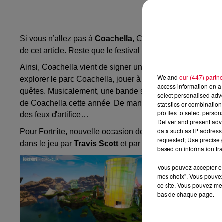
Si vous n’allez pas à
Coachella
,
Coachella
viendra à vou
de cet article.
Reste que le festival américain cherche à se 
Ainsi,
Coachella
vient de
signer
un partenariat avec
Fortn
We and
our (447) partn
explorer le parc
Coachella
, jouer à des
mini
jeux
et profit
access information on a 
quêtes.
Musicalement, une bande son accompagne la col
select personalised ad
de
Coachella
cette année.
De manière plus ludique, il ser
statistics or combinatio
profiles to select person
des feux d'artifice…
Deliver and present adv
data such as IP address 
Pour
Fortnite
, nouvelle occasion de rappeler qu’il est un
requested; Use precise g
dans le jeu par
Travis Scott
et par
Marshmello
.
based on information tra
Vous pouvez accepter en 
mes choix". Vous pouvez
ce site. Vous pouvez met
bas de chaque page.