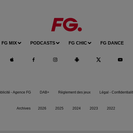
FG MIX
PODCASTS
FG CHIC
FG DANCE
blicité - Agence FG
DAB+
Règlement des jeux
Légal - Confidentiali
Archives
2026
2025
2024
2023
2022