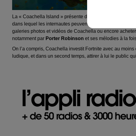
La «
Coachella
Island
» présente donc son univers virtuel,
dans lequel les internautes peuvent s’adonner à toutes s
galeries
photos
et vidéos de
Coachella
ou encore acheter
notamment par
Porter Robinson
et ses mélodies à la foi
On l’a compris,
Coachella
investit
Fortnite
avec au moins d
ludique, et dans un second temps, attirer à lui le public qu