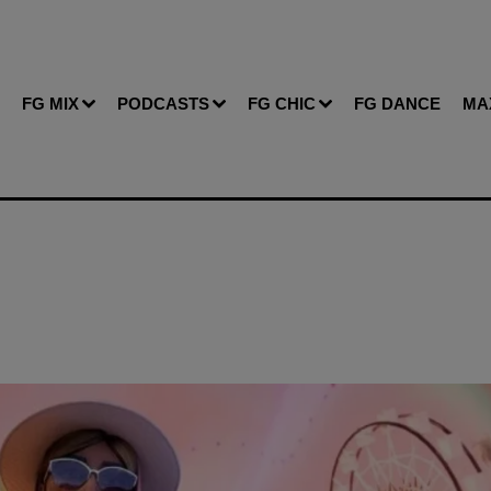
FG MIX
PODCASTS
FG CHIC
FG DANCE
MA