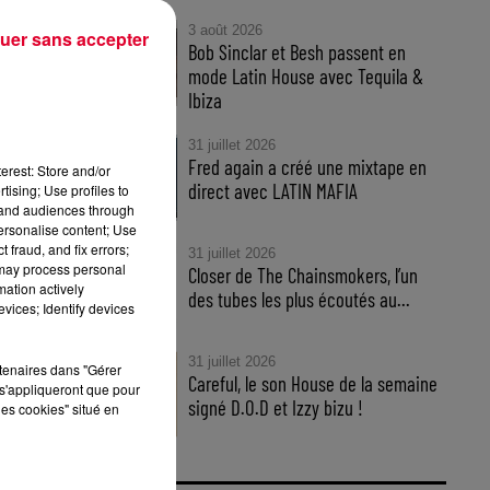
3 août 2026
uer sans accepter
Bob Sinclar et Besh passent en
mode Latin House avec Tequila &
ion
Ibiza
31 juillet 2026
Fred again a créé une mixtape en
erest: Store and/or
direct avec LATIN MAFIA
tising; Use profiles to
tand audiences through
rer
personalise content; Use
 fraud, and fix errors;
31 juillet 2026
 may process personal
Closer de The Chainsmokers, l’un
mation actively
des tubes les plus écoutés au...
vices; Identify devices
31 juillet 2026
rtenaires dans "Gérer
Careful, le son House de la semaine
s'appliqueront que pour
signé D.O.D et Izzy bizu !
les cookies" situé en