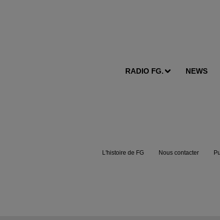
RADIO FG.
NEWS
L'histoire de FG
Nous contacter
Pu