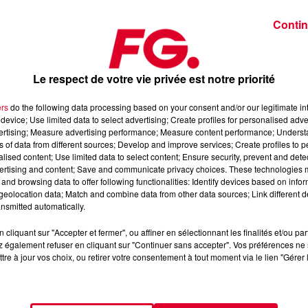
Contin
s !
Proverbe absolument pas connu car inventé pour l’introduct
faire connaître et à fidéliser la nouvelle génération.
Le respect de votre vie privée est notre priorité
ite
, jeu prisé des ados.
Jusqu’au 28 avril, les joueurs pourront
ers
do the following data processing based on your consent and/or our legitimate int
er d’objets spéciaux et d’XP,
à
débloquer durant des
device; Use limited data to select advertising; Create profiles for personalised adver
laboration «
Radio Icônes
» qui regroupe 18 artistes à l’affiche
vertising; Measure advertising performance; Measure content performance; Unders
a possible de rebondir sur des tremplins sur l'île
Coachella
, y ti
ns of data from different sources; Develop and improve services; Create profiles to 
alised content; Use limited data to select content; Ensure security, prevent and detect
ertising and content; Save and communicate privacy choices. These technologies
and browsing data to offer following functionalities: Identify devices based on infor
 hub pour parler au public, on se souvient des concerts donnés
eolocation data; Match and combine data from other data sources; Link different de
nsmitted automatically.
cliquant sur "Accepter et fermer", ou affiner en sélectionnant les finalités et/ou pa
 également refuser en cliquant sur "Continuer sans accepter". Vos préférences ne 
tre à jour vos choix, ou retirer votre consentement à tout moment via le lien "Gérer 