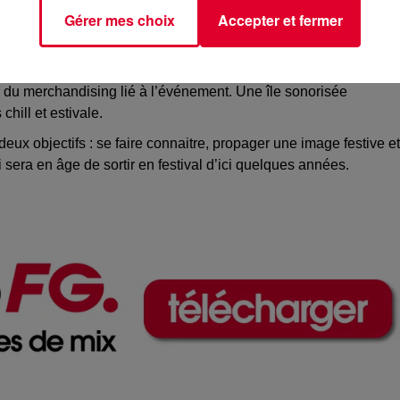
Gérer mes choix
Accepter et fermer
 son univers, son savoir-faire.
Un espace entre mer et montagn
ortes d’activités comme des concours de danse, visionner des
 du merchandising lié à l’événement.
Une île sonorisée
s
chill
et estivale.
eux objectifs :
se faire
connaitre
, propager une image festive et
i sera en âge de sortir en festival d’ici quelques années.