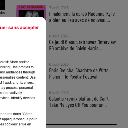
7 août 2026
Finalement, la collab Madonna-Kylie
ubs
ash
a bien eu lieu avec ce nouveau...
uer sans accepter
6 août 2026
Ce jeudi 6 aout, retrouvez l'interview
FG archive de Calvin Harris...
erest: Store and/or
6 août 2026
tising; Use profiles to
Boris Brejcha, Charlotte de Witte,
tand audiences through
Fisher… le Positiv Festival...
personalise content; Use
 fraud, and fix errors;
 may process personal
mation actively
6 août 2026
vices; Identify devices
Galantis : remix bluffant de Can’t
s
Take My Eyes Off You pour un...
rtenaires dans "Gérer
s'appliqueront que pour
les cookies" situé en