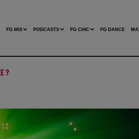
FG MIX
PODCASTS
FG CHIC
FG DANCE
MA
E ?