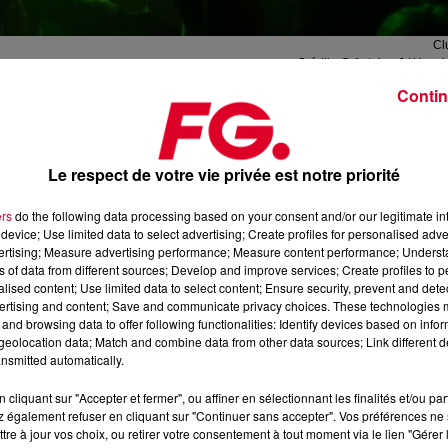
Cl
Crédit :
@ Antoine J / Unspl
Contin
Le respect de votre vie privée est notre priorité
en Angleterre.
Mais les mêmes causes
entrainant parfois
ers
do the following data processing based on your consent and/or our legitimate int
ter leurs prix ?
device; Use limited data to select advertising; Create profiles for personalised adver
vertising; Measure advertising performance; Measure content performance; Unders
la
NTIA
(
Night
Time Industries Association
)
, association des
ns of data from different sources; Develop and improve services; Create profiles to 
8 clubs et discothèques
, il apparaît que les établissements de
alised content; Use limited data to select content; Ensure security, prevent and detect
ertising and content; Save and communicate privacy choices. These technologies
urs coûts d’exploitation.
and browsing data to offer following functionalities: Identify devices based on infor
eolocation data; Match and combine data from other data sources; Link different de
ix
liées à la nourriture et aux boissons,
plus
31%
des tarifs de
nsmitted automatically.
aux salaires
.
Pour faire court, les
coûts
d’exploitation des clubs
me de «
tempête parfaite
» au niveau des frais.
cliquant sur "Accepter et fermer", ou affiner en sélectionnant les finalités et/ou pa
 également refuser en cliquant sur "Continuer sans accepter". Vos préférences ne 
ter en France, alors que les clubs rouvriront leurs portes le 16
tre à jour vos choix, ou retirer votre consentement à tout moment via le lien "Gérer 