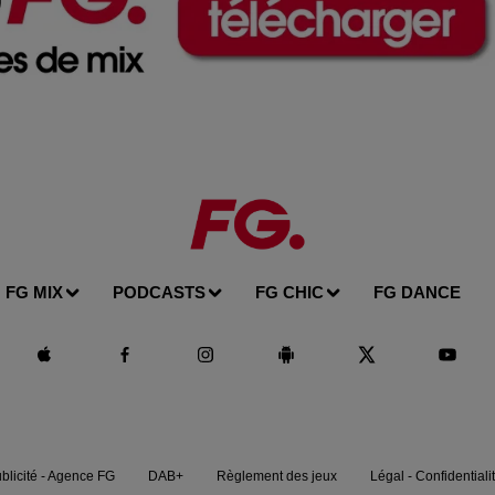
FG MIX
PODCASTS
FG CHIC
FG DANCE
blicité - Agence FG
DAB+
Règlement des jeux
Légal - Confidentiali