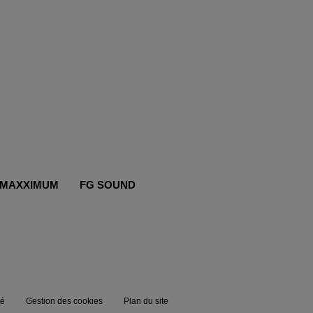
MAXXIMUM
FG SOUND
té
Gestion des cookies
Plan du site