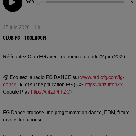
0:00
1 h
25 juin 2026 - 1 h
CLUB FG : TOOLROOM
Réécoutez Club FG avec Toolroom du lundi 22 juin 2026
🎧 Ecoutez la radio FG DANCE sur
www.radiofg.com/fg-
dance
, 📱 et sur l’Application FG (IOS
https://urlz.fr/hhZx
Google Play
https://urlz.fr/hhZC
)
FG Dance propose une programmation dance, EDM, future
rave et tech-house