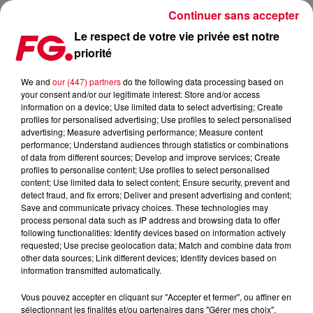
Continuer sans accepter
Le respect de votre vie privée est notre
priorité
CLUB FG : TOOLROOM
We and
our (447) partners
do the following data processing based on
your consent and/or our legitimate interest: Store and/or access
information on a device; Use limited data to select advertising; Create
profiles for personalised advertising; Use profiles to select personalised
advertising; Measure advertising performance; Measure content
performance; Understand audiences through statistics or combinations
of data from different sources; Develop and improve services; Create
profiles to personalise content; Use profiles to select personalised
content; Use limited data to select content; Ensure security, prevent and
detect fraud, and fix errors; Deliver and present advertising and content;
Save and communicate privacy choices. These technologies may
process personal data such as IP address and browsing data to offer
following functionalities: Identify devices based on information actively
requested; Use precise geolocation data; Match and combine data from
other data sources; Link different devices; Identify devices based on
information transmitted automatically.
Vous pouvez accepter en cliquant sur "Accepter et fermer", ou affiner en
sélectionnant les finalités et/ou partenaires dans "Gérer mes choix".