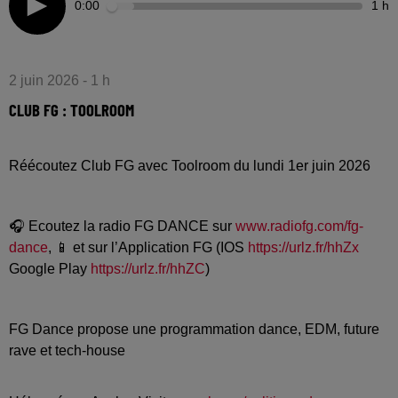
0:00
1 h
2 juin 2026 - 1 h
CLUB FG : TOOLROOM
Réécoutez Club FG avec Toolroom du lundi 1er juin 2026
🎧 Ecoutez la radio FG DANCE sur
www.radiofg.com/fg-
dance
, 📱 et sur l’Application FG (IOS
https://urlz.fr/hhZx
Google Play
https://urlz.fr/hhZC
)
FG Dance propose une programmation dance, EDM, future
rave et tech-house