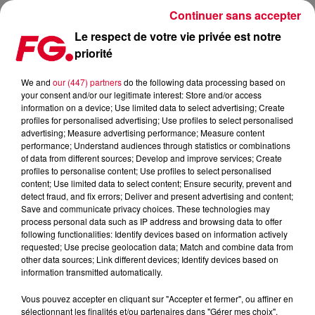
Continuer sans accepter
Le respect de votre vie privée est notre
priorité
CLUB FG : TOOLROOM
We and
our (447) partners
do the following data processing based on
your consent and/or our legitimate interest: Store and/or access
information on a device; Use limited data to select advertising; Create
profiles for personalised advertising; Use profiles to select personalised
advertising; Measure advertising performance; Measure content
performance; Understand audiences through statistics or combinations
of data from different sources; Develop and improve services; Create
profiles to personalise content; Use profiles to select personalised
content; Use limited data to select content; Ensure security, prevent and
detect fraud, and fix errors; Deliver and present advertising and content;
Save and communicate privacy choices. These technologies may
process personal data such as IP address and browsing data to offer
following functionalities: Identify devices based on information actively
requested; Use precise geolocation data; Match and combine data from
other data sources; Link different devices; Identify devices based on
information transmitted automatically.
Vous pouvez accepter en cliquant sur "Accepter et fermer", ou affiner en
sélectionnant les finalités et/ou partenaires dans "Gérer mes choix".