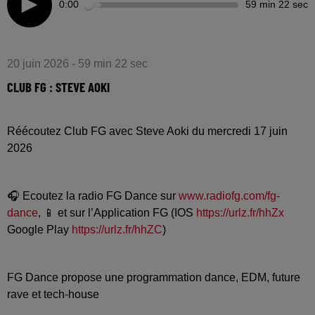
0:00
59 min 22 sec
20 juin 2026 - 59 min 22 sec
CLUB FG : STEVE AOKI
Réécoutez Club FG avec Steve Aoki du mercredi 17 juin
2026
🎧 Ecoutez la radio FG Dance sur
www.radiofg.com/fg-
dance
, 📱 et sur l’Application FG (IOS
https://urlz.fr/hhZx
Google Play
https://urlz.fr/hhZC
)
FG Dance propose une programmation dance, EDM, future
rave et tech-house