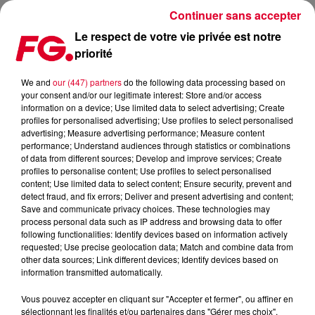
Continuer sans accepter
Le respect de votre vie privée est notre
priorité
CLUB FG : STEVE AOKI
We and
our (447) partners
do the following data processing based on
your consent and/or our legitimate interest: Store and/or access
information on a device; Use limited data to select advertising; Create
profiles for personalised advertising; Use profiles to select personalised
advertising; Measure advertising performance; Measure content
performance; Understand audiences through statistics or combinations
of data from different sources; Develop and improve services; Create
profiles to personalise content; Use profiles to select personalised
content; Use limited data to select content; Ensure security, prevent and
detect fraud, and fix errors; Deliver and present advertising and content;
Save and communicate privacy choices. These technologies may
process personal data such as IP address and browsing data to offer
following functionalities: Identify devices based on information actively
requested; Use precise geolocation data; Match and combine data from
other data sources; Link different devices; Identify devices based on
information transmitted automatically.
Vous pouvez accepter en cliquant sur "Accepter et fermer", ou affiner en
sélectionnant les finalités et/ou partenaires dans "Gérer mes choix".