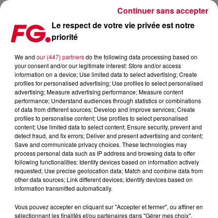
Continuer sans accepter
Le respect de votre vie privée est notre
priorité
CLUB FG : ROBIN SCHULZ
We and
our (447) partners
do the following data processing based on
your consent and/or our legitimate interest: Store and/or access
information on a device; Use limited data to select advertising; Create
profiles for personalised advertising; Use profiles to select personalised
advertising; Measure advertising performance; Measure content
performance; Understand audiences through statistics or combinations
of data from different sources; Develop and improve services; Create
profiles to personalise content; Use profiles to select personalised
content; Use limited data to select content; Ensure security, prevent and
detect fraud, and fix errors; Deliver and present advertising and content;
Save and communicate privacy choices. These technologies may
process personal data such as IP address and browsing data to offer
following functionalities: Identify devices based on information actively
requested; Use precise geolocation data; Match and combine data from
other data sources; Link different devices; Identify devices based on
information transmitted automatically.
Vous pouvez accepter en cliquant sur "Accepter et fermer", ou affiner en
sélectionnant les finalités et/ou partenaires dans "Gérer mes choix".