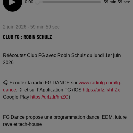
0:00
59 min 59 sec
2 juin 2026 - 59 min 59 sec
CLUB FG : ROBIN SCHULZ
Réécoutez Club FG avec Robin Schulz du lundi 1er juin
2026
🎧 Ecoutez la radio FG DANCE sur
www.radiofg.com/fg-
dance
, 📱 et sur l’Application FG (IOS
https://urlz.fr/hhZx
Google Play
https://urlz.fr/hhZC
)
FG Dance propose une programmation dance, EDM, future
rave et tech-house