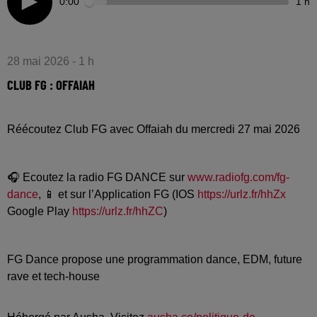
0:00
1 h
28 mai 2026 - 1 h
CLUB FG : OFFAIAH
Réécoutez Club FG avec Offaiah du mercredi 27 mai 2026
🎧 Ecoutez la radio FG DANCE sur
www.radiofg.com/fg-
dance
, 📱 et sur l’Application FG (IOS
https://urlz.fr/hhZx
Google Play
https://urlz.fr/hhZC
)
FG Dance propose une programmation dance, EDM, future
rave et tech-house