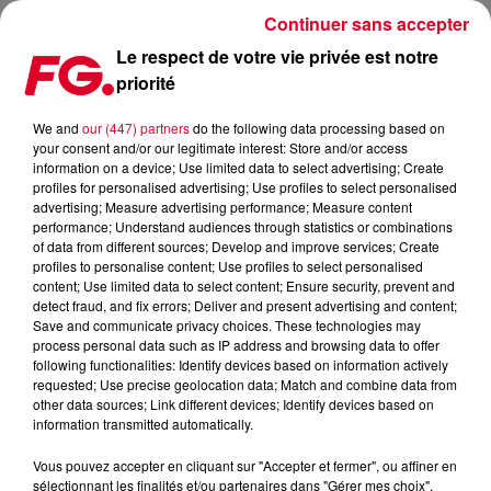
Continuer sans accepter
Le respect de votre vie privée est notre
priorité
CLUB FG : OFFAIAH
We and
our (447) partners
do the following data processing based on
your consent and/or our legitimate interest: Store and/or access
information on a device; Use limited data to select advertising; Create
profiles for personalised advertising; Use profiles to select personalised
advertising; Measure advertising performance; Measure content
performance; Understand audiences through statistics or combinations
of data from different sources; Develop and improve services; Create
profiles to personalise content; Use profiles to select personalised
content; Use limited data to select content; Ensure security, prevent and
detect fraud, and fix errors; Deliver and present advertising and content;
Save and communicate privacy choices. These technologies may
process personal data such as IP address and browsing data to offer
following functionalities: Identify devices based on information actively
requested; Use precise geolocation data; Match and combine data from
other data sources; Link different devices; Identify devices based on
information transmitted automatically.
Vous pouvez accepter en cliquant sur "Accepter et fermer", ou affiner en
sélectionnant les finalités et/ou partenaires dans "Gérer mes choix".