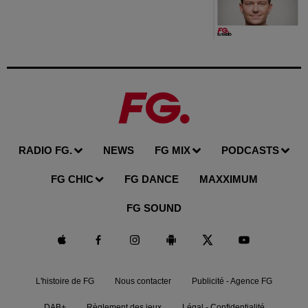
RADIO FG.
NEWS
FG MIX
PODCASTS
FG CHIC
FG DANCE
MAXXIMUM
FG SOUND
L'histoire de FG
Nous contacter
Publicité - Agence FG
DAB+
Règlement des jeux
Légal - Confidentialité