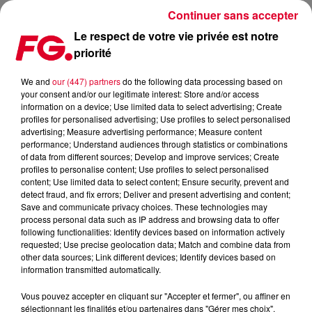
Continuer sans accepter
Le respect de votre vie privée est notre
priorité
CLUB FG : MDL BEAST
We and
our (447) partners
do the following data processing based on
your consent and/or our legitimate interest: Store and/or access
information on a device; Use limited data to select advertising; Create
profiles for personalised advertising; Use profiles to select personalised
advertising; Measure advertising performance; Measure content
performance; Understand audiences through statistics or combinations
of data from different sources; Develop and improve services; Create
profiles to personalise content; Use profiles to select personalised
content; Use limited data to select content; Ensure security, prevent and
detect fraud, and fix errors; Deliver and present advertising and content;
Save and communicate privacy choices. These technologies may
process personal data such as IP address and browsing data to offer
following functionalities: Identify devices based on information actively
requested; Use precise geolocation data; Match and combine data from
other data sources; Link different devices; Identify devices based on
information transmitted automatically.
Vous pouvez accepter en cliquant sur "Accepter et fermer", ou affiner en
sélectionnant les finalités et/ou partenaires dans "Gérer mes choix".