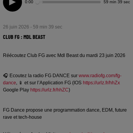
0:00
59 min 39 sec
26 juin 2026 - 59 min 39 sec
CLUB FG : MDL BEAST
Réécoutez Club FG avec Mdl Beast du mardi 23 juin 2026
🎧 Ecoutez la radio FG DANCE sur
www.radiofg.com/fg-
dance
, 📱 et sur l’Application FG (IOS
https://urlz.fr/hhZx
Google Play
https://urlz.fr/hhZC
)
FG Dance propose une programmation dance, EDM, future
rave et tech-house