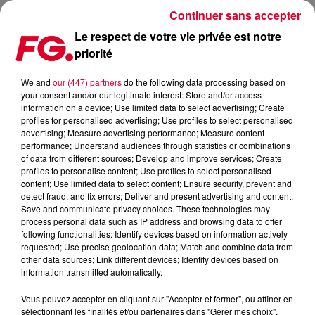
Continuer sans accepter
Le respect de votre vie privée est notre
priorité
CLUB FG : MARTIN GARRIX
We and
our (447) partners
do the following data processing based on
your consent and/or our legitimate interest: Store and/or access
information on a device; Use limited data to select advertising; Create
profiles for personalised advertising; Use profiles to select personalised
advertising; Measure advertising performance; Measure content
performance; Understand audiences through statistics or combinations
of data from different sources; Develop and improve services; Create
profiles to personalise content; Use profiles to select personalised
content; Use limited data to select content; Ensure security, prevent and
detect fraud, and fix errors; Deliver and present advertising and content;
Save and communicate privacy choices. These technologies may
process personal data such as IP address and browsing data to offer
following functionalities: Identify devices based on information actively
requested; Use precise geolocation data; Match and combine data from
other data sources; Link different devices; Identify devices based on
information transmitted automatically.
Vous pouvez accepter en cliquant sur "Accepter et fermer", ou affiner en
sélectionnant les finalités et/ou partenaires dans "Gérer mes choix".