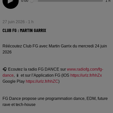
0:00
1 h
27 juin 2026 - 1 h
CLUB FG : MARTIN GARRIX
Réécoutez Club FG avec Martin Garrix du mercredi 24 juin
2026
🎧 Ecoutez la radio FG DANCE sur
www.radiofg.com/fg-
dance
, 📱 et sur l’Application FG (IOS
https://urlz.fr/hhZx
Google Play
https://urlz.fr/hhZC
)
FG Dance propose une programmation dance, EDM, future
rave et tech-house