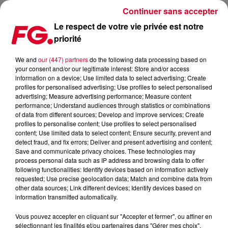
Continuer sans accepter
Le respect de votre vie privée est notre
priorité
CLUB FG : MANYFEW
We and
our (447) partners
do the following data processing based on
your consent and/or our legitimate interest: Store and/or access
information on a device; Use limited data to select advertising; Create
profiles for personalised advertising; Use profiles to select personalised
advertising; Measure advertising performance; Measure content
performance; Understand audiences through statistics or combinations
of data from different sources; Develop and improve services; Create
profiles to personalise content; Use profiles to select personalised
content; Use limited data to select content; Ensure security, prevent and
detect fraud, and fix errors; Deliver and present advertising and content;
Save and communicate privacy choices. These technologies may
process personal data such as IP address and browsing data to offer
following functionalities: Identify devices based on information actively
requested; Use precise geolocation data; Match and combine data from
other data sources; Link different devices; Identify devices based on
information transmitted automatically.
Vous pouvez accepter en cliquant sur "Accepter et fermer", ou affiner en
sélectionnant les finalités et/ou partenaires dans "Gérer mes choix".