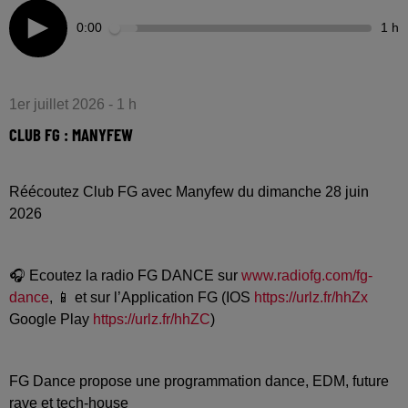
0:00
1 h
1er juillet 2026 - 1 h
CLUB FG : MANYFEW
Réécoutez Club FG avec Manyfew du dimanche 28 juin
2026
🎧 Ecoutez la radio FG DANCE sur
www.radiofg.com/fg-
dance
, 📱 et sur l’Application FG (IOS
https://urlz.fr/hhZx
Google Play
https://urlz.fr/hhZC
)
FG Dance propose une programmation dance, EDM, future
rave et tech-house