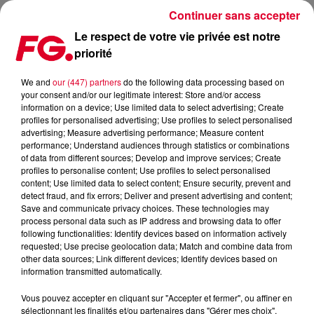
Continuer sans accepter
Le respect de votre vie privée est notre
priorité
CLUB FG : LOST FREQUENCIES
We and
our (447) partners
do the following data processing based on
your consent and/or our legitimate interest: Store and/or access
information on a device; Use limited data to select advertising; Create
profiles for personalised advertising; Use profiles to select personalised
advertising; Measure advertising performance; Measure content
performance; Understand audiences through statistics or combinations
of data from different sources; Develop and improve services; Create
profiles to personalise content; Use profiles to select personalised
content; Use limited data to select content; Ensure security, prevent and
detect fraud, and fix errors; Deliver and present advertising and content;
Save and communicate privacy choices. These technologies may
process personal data such as IP address and browsing data to offer
following functionalities: Identify devices based on information actively
requested; Use precise geolocation data; Match and combine data from
other data sources; Link different devices; Identify devices based on
information transmitted automatically.
Vous pouvez accepter en cliquant sur "Accepter et fermer", ou affiner en
sélectionnant les finalités et/ou partenaires dans "Gérer mes choix".