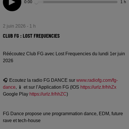
0:00
1 h
2 juin 2026 - 1 h
CLUB FG : LOST FREQUENCIES
Réécoutez Club FG avec Lost Frequencies du lundi 1er juin
2026
🎧 Ecoutez la radio FG DANCE sur
www.radiofg.com/fg-
dance
, 📱 et sur l’Application FG (IOS
https://urlz.fr/hhZx
Google Play
https://urlz.fr/hhZC
)
FG Dance propose une programmation dance, EDM, future
rave et tech-house