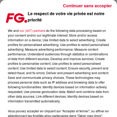
Continuer sans accepter
Le respect de votre vie privée est notre
priorité
CLUB FG : JAMES HYPE
We and
our (447) partners
do the following data processing based on
your consent and/or our legitimate interest: Store and/or access
information on a device; Use limited data to select advertising; Create
profiles for personalised advertising; Use profiles to select personalised
advertising; Measure advertising performance; Measure content
performance; Understand audiences through statistics or combinations
of data from different sources; Develop and improve services; Create
profiles to personalise content; Use profiles to select personalised
content; Use limited data to select content; Ensure security, prevent and
detect fraud, and fix errors; Deliver and present advertising and content;
Save and communicate privacy choices. These technologies may
process personal data such as IP address and browsing data to offer
following functionalities: Identify devices based on information actively
requested; Use precise geolocation data; Match and combine data from
other data sources; Link different devices; Identify devices based on
information transmitted automatically.
Vous pouvez accepter en cliquant sur "Accepter et fermer", ou affiner en
sélectionnant les finalités et/ou partenaires dans "Gérer mes choix".