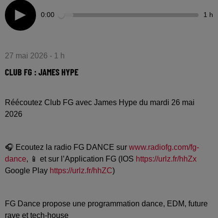
0:00
1 h
27 mai 2026 - 1 h
CLUB FG : JAMES HYPE
Réécoutez Club FG avec James Hype du mardi 26 mai
2026
🎧 Ecoutez la radio FG DANCE sur
www.radiofg.com/fg-
dance
, 📱 et sur l’Application FG (IOS
https://urlz.fr/hhZx
Google Play
https://urlz.fr/hhZC
)
FG Dance propose une programmation dance, EDM, future
rave et tech-house