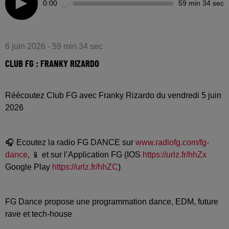
0:00
59 min 34 sec
6 juin 2026 - 59 min 34 sec
CLUB FG : FRANKY RIZARDO
Réécoutez Club FG avec Franky Rizardo du vendredi 5 juin
2026
🎧 Ecoutez la radio FG DANCE sur
www.radiofg.com/fg-
dance
, 📱 et sur l’Application FG (IOS
https://urlz.fr/hhZx
Google Play
https://urlz.fr/hhZC
)
FG Dance propose une programmation dance, EDM, future
rave et tech-house