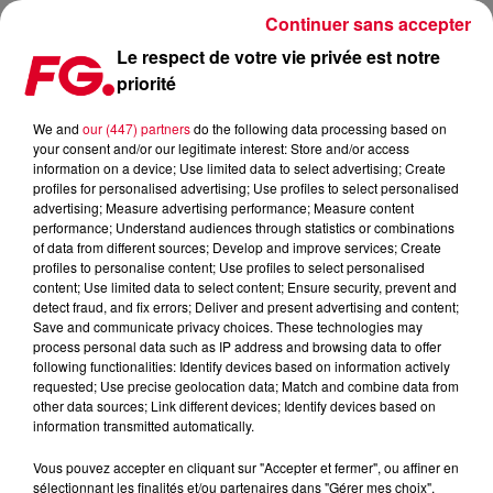
Continuer sans accepter
Le respect de votre vie privée est notre
priorité
CLUB FG : FRANKY RIZARDO
We and
our (447) partners
do the following data processing based on
your consent and/or our legitimate interest: Store and/or access
information on a device; Use limited data to select advertising; Create
profiles for personalised advertising; Use profiles to select personalised
advertising; Measure advertising performance; Measure content
performance; Understand audiences through statistics or combinations
of data from different sources; Develop and improve services; Create
profiles to personalise content; Use profiles to select personalised
content; Use limited data to select content; Ensure security, prevent and
detect fraud, and fix errors; Deliver and present advertising and content;
Save and communicate privacy choices. These technologies may
process personal data such as IP address and browsing data to offer
following functionalities: Identify devices based on information actively
requested; Use precise geolocation data; Match and combine data from
other data sources; Link different devices; Identify devices based on
information transmitted automatically.
Vous pouvez accepter en cliquant sur "Accepter et fermer", ou affiner en
sélectionnant les finalités et/ou partenaires dans "Gérer mes choix".