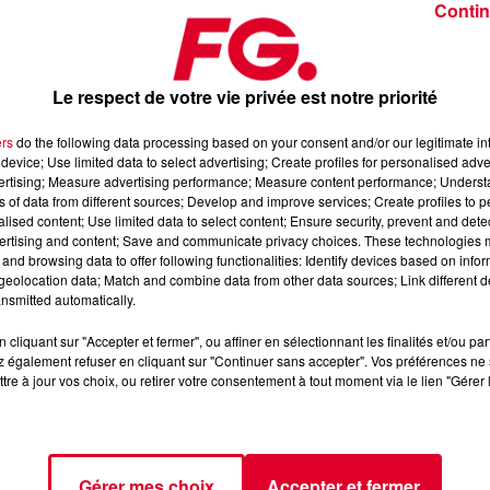
Contin
Le respect de votre vie privée est notre priorité
ers
do the following data processing based on your consent and/or our legitimate int
device; Use limited data to select advertising; Create profiles for personalised adver
026
vertising; Measure advertising performance; Measure content performance; Unders
ns of data from different sources; Develop and improve services; Create profiles to 
alised content; Use limited data to select content; Ensure security, prevent and detect
ertising and content; Save and communicate privacy choices. These technologies
dance
, 📱 et sur l’Application FG (IOS
https://urlz.fr/hhZx
Google
and browsing data to offer following functionalities: Identify devices based on infor
eolocation data; Match and combine data from other data sources; Link different de
nsmitted automatically.
cliquant sur "Accepter et fermer", ou affiner en sélectionnant les finalités et/ou pa
 rave et tech-house
 également refuser en cliquant sur "Continuer sans accepter". Vos préférences ne 
tre à jour vos choix, ou retirer votre consentement à tout moment via le lien "Gérer 
tialite
pour plus d'informations.
Gérer mes choix
Accepter et fermer