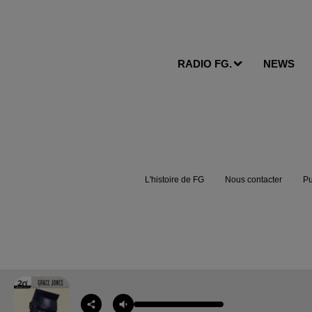
RADIO FG.
NEWS
L'histoire de FG
Nous contacter
Pu