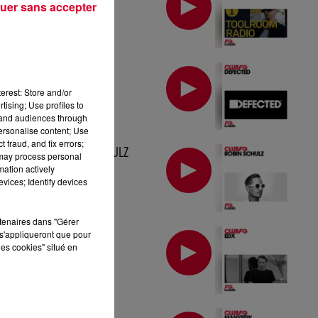
uer sans accepter
MIX : DEFECTED
erest: Store and/or
tising; Use profiles to
tand audiences through
personalise content; Use
 fraud, and fix errors;
MIX : ROBIN SCHULZ
 may process personal
mation actively
vices; Identify devices
rtenaires dans "Gérer
MIX : EDX
s'appliqueront que pour
les cookies" situé en
MIX : MANYFEW