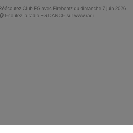
Réécoutez Club FG avec Firebeatz du dimanche 7 juin 2026
🎧 Ecoutez la radio FG DANCE sur www.radi