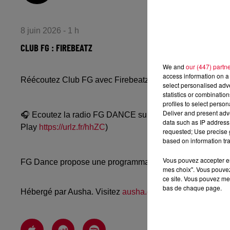
8 juin 2026 - 1 h
CLUB FG : FIREBEATZ
We and
our (447) partn
access information on a 
Réécoutez Club FG avec Firebeatz du dimanche 7 juin 2
select personalised ad
statistics or combinatio
profiles to select person
Deliver and present adv
🎧 Ecoutez la radio FG DANCE sur
www.radiofg.com/fg-
data such as IP address 
Play
https://urlz.fr/hhZC
)
requested; Use precise g
based on information tra
Vous pouvez accepter en 
FG Dance propose une programmation dance, EDM, future
mes choix". Vous pouvez
ce site. Vous pouvez met
bas de chaque page.
Hébergé par Ausha. Visitez
ausha.co/politique-de-confiden