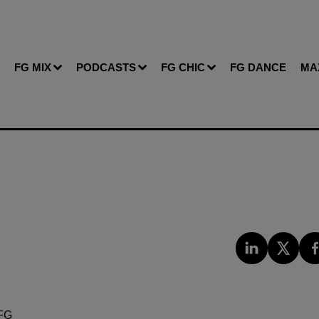
FG MIX
PODCASTS
FG CHIC
FG DANCE
MA
FG