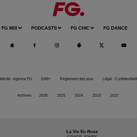
FG MIX
PODCASTS
FG CHIC
FG DANCE
blicité - Agence FG
DAB+
Règlement des jeux
Légal - Confidentiali
Archives
2026
2025
2024
2023
2022
La Vie En Rose
GRACE JONES