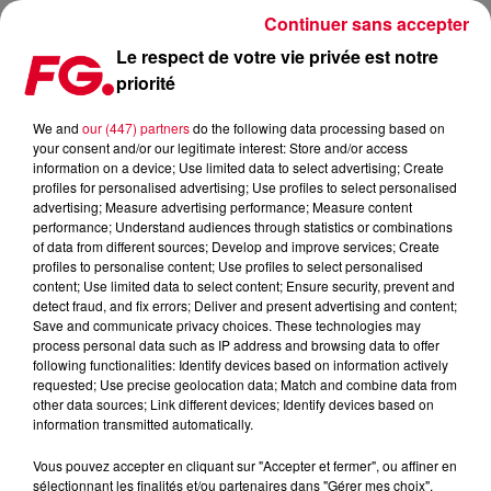
Continuer sans accepter
Le respect de votre vie privée est notre
priorité
CLUB FG : FEDDE LE GRAND
We and
our (447) partners
do the following data processing based on
your consent and/or our legitimate interest: Store and/or access
information on a device; Use limited data to select advertising; Create
profiles for personalised advertising; Use profiles to select personalised
advertising; Measure advertising performance; Measure content
performance; Understand audiences through statistics or combinations
of data from different sources; Develop and improve services; Create
profiles to personalise content; Use profiles to select personalised
content; Use limited data to select content; Ensure security, prevent and
detect fraud, and fix errors; Deliver and present advertising and content;
Save and communicate privacy choices. These technologies may
process personal data such as IP address and browsing data to offer
following functionalities: Identify devices based on information actively
requested; Use precise geolocation data; Match and combine data from
other data sources; Link different devices; Identify devices based on
information transmitted automatically.
Vous pouvez accepter en cliquant sur "Accepter et fermer", ou affiner en
sélectionnant les finalités et/ou partenaires dans "Gérer mes choix".