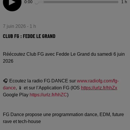
0:00
1 h
7 juin 2026 - 1 h
CLUB FG : FEDDE LE GRAND
Réécoutez Club FG avec Fedde Le Grand du samedi 6 juin
2026
🎧 Ecoutez la radio FG DANCE sur
www.radiofg.com/fg-
dance
, 📱 et sur l’Application FG (IOS
https://urlz.fr/hhZx
Google Play
https://urlz.fr/hhZC
)
FG Dance propose une programmation dance, EDM, future
rave et tech-house