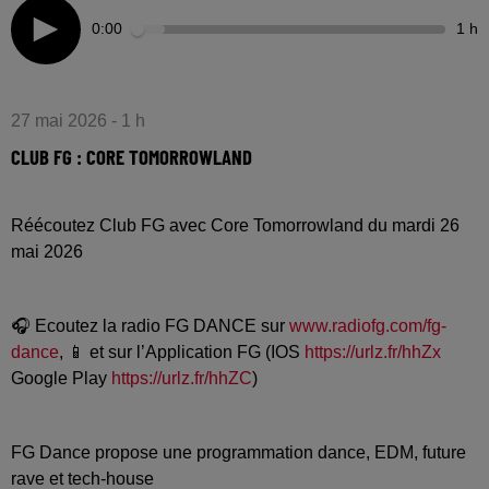
0:00
1 h
27 mai 2026 - 1 h
CLUB FG : CORE TOMORROWLAND
Réécoutez Club FG avec Core Tomorrowland du mardi 26
mai 2026
🎧 Ecoutez la radio FG DANCE sur
www.radiofg.com/fg-
dance
, 📱 et sur l’Application FG (IOS
https://urlz.fr/hhZx
Google Play
https://urlz.fr/hhZC
)
FG Dance propose une programmation dance, EDM, future
rave et tech-house