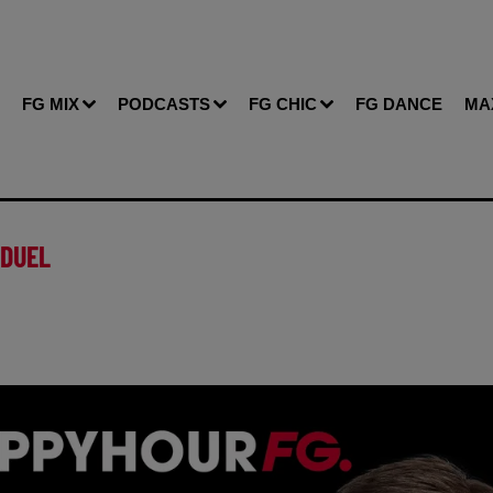
FG MIX
PODCASTS
FG CHIC
FG DANCE
MA
ADUEL