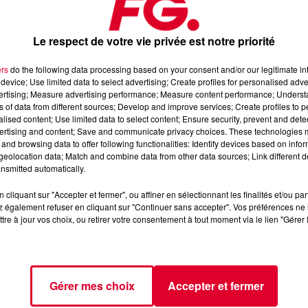
Le respect de votre vie privée est notre priorité
l
dans son émission
Happy Hour FG (
17H - 20H).
ers
do the following data processing based on your consent and/or our legitimate int
device; Use limited data to select advertising; Create profiles for personalised adver
ochainement son nouvel album funky house «
Adult Contemporary
».
vertising; Measure advertising performance; Measure content performance; Unders
ns of data from different sources; Develop and improve services; Create profiles to 
 Hour DJ"
alised content; Use limited data to select content; Ensure security, prevent and detect
ertising and content; Save and communicate privacy choices. These technologies
and browsing data to offer following functionalities: Identify devices based on infor
eolocation data; Match and combine data from other data sources; Link different de
nsmitted automatically.
cliquant sur "Accepter et fermer", ou affiner en sélectionnant les finalités et/ou pa
 également refuser en cliquant sur "Continuer sans accepter". Vos préférences ne 
tre à jour vos choix, ou retirer votre consentement à tout moment via le lien "Gérer 
Gérer mes choix
Accepter et fermer