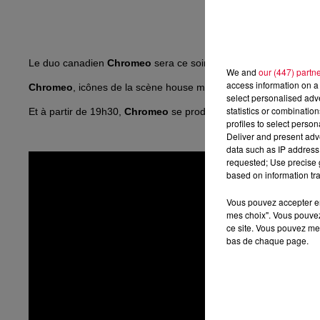
Le duo canadien
Chromeo
sera ce soir l'invité d’
Antoine Badue
We and
our (447) partn
access information on a 
Chromeo
, icônes de la scène house mondiale, sortira très pr
select personalised ad
statistics or combinatio
Et à partir de 19h30,
Chromeo
se produira en mix dans
"Happy
profiles to select person
Deliver and present adv
data such as IP address 
requested; Use precise g
based on information tra
Vous pouvez accepter en 
mes choix". Vous pouvez
ce site. Vous pouvez met
bas de chaque page.