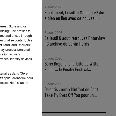
7 août 2026
Finalement, la collab Madonna-Kylie
a bien eu lieu avec ce nouveau...
erest: Store and/or
tising; Use profiles to
6 août 2026
tand audiences through
Ce jeudi 6 aout, retrouvez l'interview
personalise content; Use
FG archive de Calvin Harris...
 fraud, and fix errors;
 may process personal
mation actively
vices; Identify devices
6 août 2026
Boris Brejcha, Charlotte de Witte,
Fisher… le Positiv Festival...
rtenaires dans "Gérer
s'appliqueront que pour
les cookies" situé en
6 août 2026
Galantis : remix bluffant de Can’t
Take My Eyes Off You pour un...