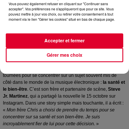
Vous pouvez également refuser en cliquant sur "Continuer sans
accepter". Vos préférences ne s'appliqueront que pour ce site. Vous
Chris Martinez
pouvez mettre à jour vos choix, ou retirer votre consentement à tout
Crédit :
Instagram : @Chris Martinez
moment via le lien "Gérer les cookies" situé en bas de chaque page.
Accepter et fermer
Après près de vingt ans à faire danser la planète, Chris
Martinez, moitié du duo légendaire
The Martinez
Gérer mes choix
Brothers
, tire momentanément le frein.
L’artiste new-yorkais a décidé de faire une pause dans les
tournées pour se concentrer sur un sujet souvent mis de
côté dans le monde de la musique électronique :
la santé et
le bien-être
. C’est son frère et partenaire de scène,
Steve
Jr. Martinez
, qui a partagé la nouvelle le 15 octobre sur
Instagram. Dans une story simple mais touchante, il a écrit :
«
Mon frère Chris a choisi de prendre du temps pour se
concentrer sur sa santé et son bien-être. Je suis
incroyablement fier de lui pour cette décision.
»