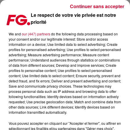
Continuer sans accepter
Le respect de votre vie privée est notre
priorité
CHRIS MARTINEZ FAIT UNE PAUSE POUR SE CONSACRER À SA SANTÉ
We and
our (447) partners
do the following data processing based on
your consent and/or our legitimate interest: Store and/or access
Publié : 24 octobre 2025 à 19h50 par Jean-Baptiste
information on a device; Use limited data to select advertising; Create
BLANDIN
profiles for personalised advertising; Use profiles to select personalised
advertising; Measure advertising performance; Measure content
performance; Understand audiences through statistics or combinations
of data from different sources; Develop and improve services; Create
profiles to personalise content; Use profiles to select personalised
content; Use limited data to select content; Ensure security, prevent and
detect fraud, and fix errors; Deliver and present advertising and content;
Save and communicate privacy choices. These technologies may
process personal data such as IP address and browsing data to offer
following functionalities: Identify devices based on information actively
requested; Use precise geolocation data; Match and combine data from
other data sources; Link different devices; Identify devices based on
information transmitted automatically.
Vous pouvez accepter en cliquant sur "Accepter et fermer", ou affiner en
sélectionnant les finalités et/ou partenaires dans "Gérer mes choix".