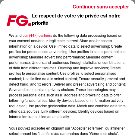
Continuer sans accepter
Le respect de votre vie privée est notre
priorité
CHILL, HOUSE, TOUT EST BON DANS LE DERNIER MØME &
BOMEL 'WON’T YOU LOVE AGAIN'
We and
our (447) partners
do the following data processing based on
your consent and/or our legitimate interest: Store and/or access
information on a device; Use limited data to select advertising; Create
Publié : 3 juillet 2024 à 7h39 par Antony HARARI
profiles for personalised advertising; Use profiles to select personalised
advertising; Measure advertising performance; Measure content
performance; Understand audiences through statistics or combinations
of data from different sources; Develop and improve services; Create
profiles to personalise content; Use profiles to select personalised
content; Use limited data to select content; Ensure security, prevent and
detect fraud, and fix errors; Deliver and present advertising and content;
Save and communicate privacy choices. These technologies may
process personal data such as IP address and browsing data to offer
following functionalities: Identify devices based on information actively
requested; Use precise geolocation data; Match and combine data from
other data sources; Link different devices; Identify devices based on
information transmitted automatically.
Vous pouvez accepter en cliquant sur "Accepter et fermer", ou affiner en
sélectionnant les finalités et/ou partenaires dans "Gérer mes choix".