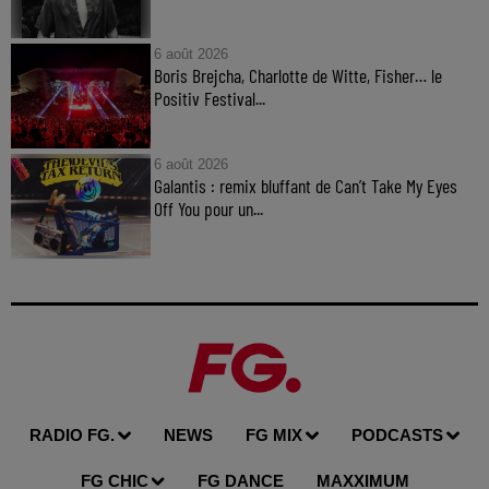
6 août 2026
Boris Brejcha, Charlotte de Witte, Fisher… le
Positiv Festival...
6 août 2026
Galantis : remix bluffant de Can’t Take My Eyes
Off You pour un...
RADIO FG.
NEWS
FG MIX
PODCASTS
FG CHIC
FG DANCE
MAXXIMUM