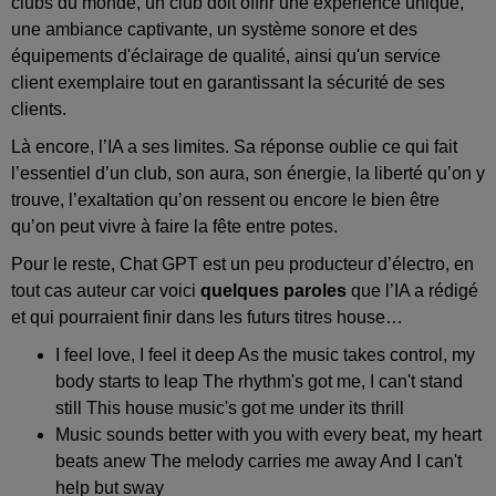
clubs du monde, un club doit offrir une expérience unique,
une ambiance captivante, un système sonore et des
équipements d'éclairage de qualité, ainsi qu'un service
client exemplaire tout en garantissant la sécurité de ses
clients.
Là encore, l’IA a ses limites. Sa réponse oublie ce qui fait
l’essentiel d’un club, son aura, son énergie, la liberté qu’on y
trouve, l’exaltation qu’on ressent ou encore le bien être
qu’on peut vivre à faire la fête entre potes.
Pour le reste, Chat GPT est un peu producteur d’électro, en
tout cas auteur car voici
quelques paroles
que l’IA a rédigé
et qui pourraient finir dans les futurs titres house…
I feel love, I feel it deep As the music takes control, my
body starts to leap The rhythm's got me, I can't stand
still This house music's got me under its thrill
Music sounds better with you with every beat, my heart
beats anew The melody carries me away And I can't
help but sway