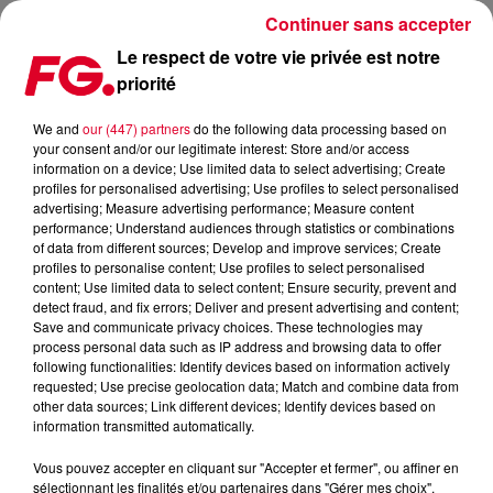
Continuer sans accepter
Le respect de votre vie privée est notre
priorité
CHAT GPT A AUSSI SON AVIS SUR LES MUSIQUES
ÉLECTRONIQUES !
We and
our (447) partners
do the following data processing based on
your consent and/or our legitimate interest: Store and/or access
information on a device; Use limited data to select advertising; Create
Publié : 6 avril 2023 à 12h21 par Christophe HUBERT
profiles for personalised advertising; Use profiles to select personalised
advertising; Measure advertising performance; Measure content
performance; Understand audiences through statistics or combinations
of data from different sources; Develop and improve services; Create
profiles to personalise content; Use profiles to select personalised
content; Use limited data to select content; Ensure security, prevent and
detect fraud, and fix errors; Deliver and present advertising and content;
Save and communicate privacy choices. These technologies may
process personal data such as IP address and browsing data to offer
following functionalities: Identify devices based on information actively
requested; Use precise geolocation data; Match and combine data from
other data sources; Link different devices; Identify devices based on
information transmitted automatically.
Vous pouvez accepter en cliquant sur "Accepter et fermer", ou affiner en
sélectionnant les finalités et/ou partenaires dans "Gérer mes choix".