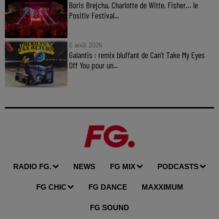
Boris Brejcha, Charlotte de Witte, Fisher… le
Positiv Festival...
6 août 2026
Galantis : remix bluffant de Can’t Take My Eyes
Off You pour un...
RADIO FG.
NEWS
FG MIX
PODCASTS
FG CHIC
FG DANCE
MAXXIMUM
FG SOUND