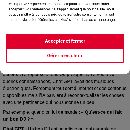
Vous pouvez également refuser en cliquant sur "Continuer sans
accepter". Vos préférences ne s'appliqueront que pour ce site. Vous
pouvez mettre à jour vos choix, ou retirer votre consentement à tout
moment via le lien "Gérer les cookies" situé en bas de chaque page.
Chat GPT a aussi son avis sur les musiques
Accepter et fermer
électroniques !
Imprenable Chat GPT ! L’intelligence artificielle la plus
Gérer mes choix
sollicitée du moment, véritable oracle pour tout journaliste
en manque d’inspiration pour son article du jour (je suis
désolé…) a réponse à tout. Ou presque. On a voulu voir
quelles connaissances, Chat GPT avait des musiques
électroniques. Forcément tout sort d’internet et des contenus
disponibles mais l’IA parvient à recontextualiser les choses
avec une pertinence qui nous étonne un peu.
Par exemple, quand on lui demande : «
Qu’est-ce qui fait
un bon DJ ?
»
Chat GPT
- Un bon DJ est un artiste qui est capable de