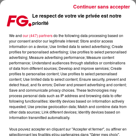
Continuer sans accepter
Le respect de votre vie privée est notre
priorité
CHARLES B ET SES REMIXES CLASSIQUES TECHNO
We and
our (447) partners
do the following data processing based on
your consent and/or our legitimate interest: Store and/or access
information on a device; Use limited data to select advertising; Create
profiles for personalised advertising; Use profiles to select personalised
advertising; Measure advertising performance; Measure content
performance; Understand audiences through statistics or combinations
of data from different sources; Develop and improve services; Create
profiles to personalise content; Use profiles to select personalised
content; Use limited data to select content; Ensure security, prevent and
detect fraud, and fix errors; Deliver and present advertising and content;
Save and communicate privacy choices. These technologies may
process personal data such as IP address and browsing data to offer
following functionalities: Identify devices based on information actively
requested; Use precise geolocation data; Match and combine data from
other data sources; Link different devices; Identify devices based on
information transmitted automatically.
Vous pouvez accepter en cliquant sur "Accepter et fermer", ou affiner en
sélectionnant les finalités et/ou partenaires dans "Gérer mes choix".