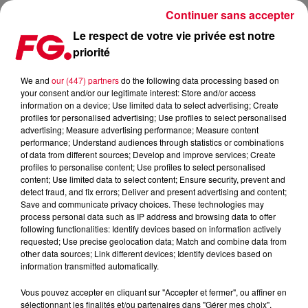
Continuer sans accepter
Le respect de votre vie privée est notre
priorité
CETTE SEMAINE DANS CLUB FG
We and
our (447) partners
do the following data processing based on
your consent and/or our legitimate interest: Store and/or access
Publié : 20 juin 2024 à 12h13 par Solène Cordier
information on a device; Use limited data to select advertising; Create
profiles for personalised advertising; Use profiles to select personalised
advertising; Measure advertising performance; Measure content
performance; Understand audiences through statistics or combinations
of data from different sources; Develop and improve services; Create
profiles to personalise content; Use profiles to select personalised
content; Use limited data to select content; Ensure security, prevent and
detect fraud, and fix errors; Deliver and present advertising and content;
Save and communicate privacy choices. These technologies may
process personal data such as IP address and browsing data to offer
following functionalities: Identify devices based on information actively
requested; Use precise geolocation data; Match and combine data from
other data sources; Link different devices; Identify devices based on
information transmitted automatically.
Vous pouvez accepter en cliquant sur "Accepter et fermer", ou affiner en
sélectionnant les finalités et/ou partenaires dans "Gérer mes choix".