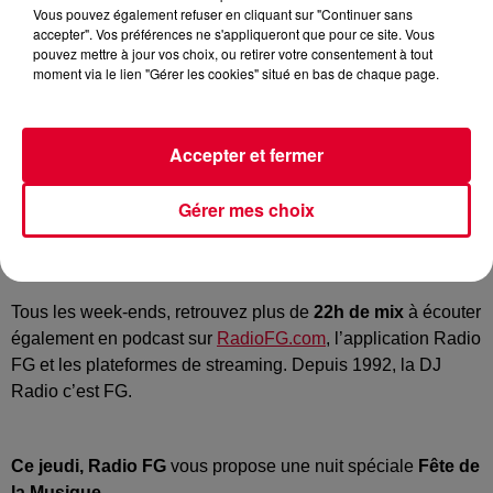
Vous pouvez également refuser en cliquant sur "Continuer sans
accepter". Vos préférences ne s'appliqueront que pour ce site. Vous
Club FG
pouvez mettre à jour vos choix, ou retirer votre consentement à tout
Crédit :
Club FG
moment via le lien "Gérer les cookies" situé en bas de chaque page.
Accepter et fermer
Les jeudis, vendredis et samedis,
les meilleurs DJ de la
Gérer mes choix
planète mixent en exclusivité sur RADIO FG… Jusqu’au
bout de la nuit, c’est
CLUB FG.
Tous les week-ends, retrouvez plus de
22h de mix
à écouter
également en podcast sur
RadioFG.com
, l’application Radio
FG et les plateformes de streaming. Depuis 1992, la DJ
Radio c’est FG.
Ce jeudi,
Radio FG
vous propose une nuit spéciale
Fête de
la Musique,