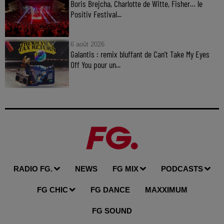
Boris Brejcha, Charlotte de Witte, Fisher… le
Positiv Festival...
6 août 2026
Galantis : remix bluffant de Can’t Take My Eyes
Off You pour un...
RADIO FG.
NEWS
FG MIX
PODCASTS
FG CHIC
FG DANCE
MAXXIMUM
FG SOUND