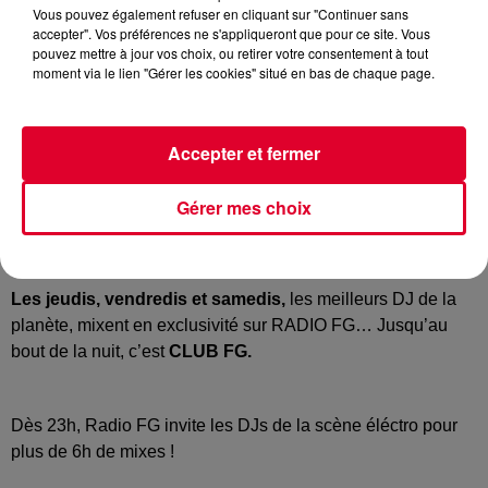
Vous pouvez également refuser en cliquant sur "Continuer sans
accepter". Vos préférences ne s'appliqueront que pour ce site. Vous
pouvez mettre à jour vos choix, ou retirer votre consentement à tout
moment via le lien "Gérer les cookies" situé en bas de chaque page.
Accepter et fermer
Club FG
Crédit :
Club FG
Gérer mes choix
Les jeudis, vendredis et samedis,
les meilleurs DJ de la
planète, mixent en exclusivité sur RADIO FG… Jusqu’au
bout de la nuit, c’est
CLUB FG.
Dès 23h, Radio FG invite les DJs de la scène éléctro pour
plus de 6h de mixes !