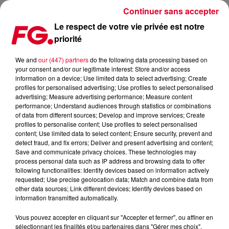
Continuer sans accepter
Le respect de votre vie privée est notre
priorité
CETTE SEMAINE DANS CLUB FG
We and
our (447) partners
do the following data processing based on
your consent and/or our legitimate interest: Store and/or access
Publié : 26 octobre 2022 à 7h00 par Solène Cordier
information on a device; Use limited data to select advertising; Create
profiles for personalised advertising; Use profiles to select personalised
advertising; Measure advertising performance; Measure content
performance; Understand audiences through statistics or combinations
of data from different sources; Develop and improve services; Create
profiles to personalise content; Use profiles to select personalised
content; Use limited data to select content; Ensure security, prevent and
detect fraud, and fix errors; Deliver and present advertising and content;
Save and communicate privacy choices. These technologies may
process personal data such as IP address and browsing data to offer
following functionalities: Identify devices based on information actively
requested; Use precise geolocation data; Match and combine data from
other data sources; Link different devices; Identify devices based on
information transmitted automatically.
Vous pouvez accepter en cliquant sur "Accepter et fermer", ou affiner en
sélectionnant les finalités et/ou partenaires dans "Gérer mes choix".