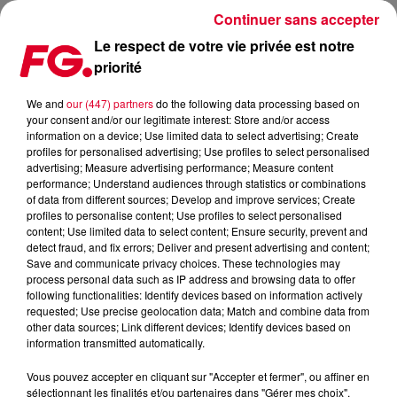
Continuer sans accepter
Le respect de votre vie privée est notre
priorité
CETTE SEMAINE DANS CLUB FG
We and
our (447) partners
do the following data processing based on
your consent and/or our legitimate interest: Store and/or access
Publié : 24 août 2023 à 9h00 par Solène Cordier
information on a device; Use limited data to select advertising; Create
profiles for personalised advertising; Use profiles to select personalised
advertising; Measure advertising performance; Measure content
performance; Understand audiences through statistics or combinations
of data from different sources; Develop and improve services; Create
profiles to personalise content; Use profiles to select personalised
content; Use limited data to select content; Ensure security, prevent and
detect fraud, and fix errors; Deliver and present advertising and content;
Save and communicate privacy choices. These technologies may
process personal data such as IP address and browsing data to offer
following functionalities: Identify devices based on information actively
requested; Use precise geolocation data; Match and combine data from
other data sources; Link different devices; Identify devices based on
information transmitted automatically.
Vous pouvez accepter en cliquant sur "Accepter et fermer", ou affiner en
sélectionnant les finalités et/ou partenaires dans "Gérer mes choix".