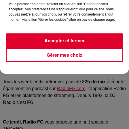
Vous pouvez également refuser en cliquant sur "Continuer sans
accepter". Vos préférences ne s'appliqueront que pour ce site. Vous
Club FG
pouvez mettre à jour vos choix, ou retirer votre consentement à tout
Crédit :
Club FG
moment via le lien "Gérer les cookies" situé en bas de chaque page.
Accepter et fermer
Les jeudis, vendredis et samedis,
les meilleurs DJ de la
Gérer mes choix
planète mixent en exclusivité sur RADIO FG… Jusqu’au
bout de la nuit, c’est
CLUB FG.
Tous les week-ends, retrouvez plus de
22h de mix
à écouter
également en podcast sur
RadioFG.com
, l’application Radio
FG et les plateformes de streaming. Depuis 1992, la DJ
Radio c’est FG.
Ce jeudi,
Radio FG
vous propose une nuit spéciale
TECHNO.