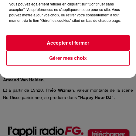
Vous pouvez également refuser en cliquant sur "Continuer sans
Crédit :
Cerrone
accepter". Vos préférences ne s'appliqueront que pour ce site. Vous
pouvez mettre à jour vos choix, ou retirer votre consentement à tout
moment via le lien "Gérer les cookies" situé en bas de chaque page.
Marc Cerrone
, artiste légendaire du phénomène disco, sera ce soir
Accepter et fermer
l'invité d'
Antoine Baduel
dans son émission
Happy Hour FG
.
Gérer mes choix
Cerrone
continue de réinventer son œuvre et sa discographie, et
vient de sortir un EP, baptisé «
Discoset 1
», dans lequel on
retrouve notamment son hymne «
Je suis Music
» revisité par
Armand Van Helden
.
Et à partir de 19h20,
Théo Wizman
, valeur montante de la scène
Nu-Disco parisienne, se produira dans
"Happy Hour DJ".