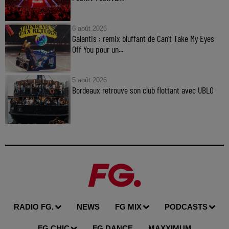
6 août 2026
Galantis : remix bluffant de Can’t Take My Eyes
Off You pour un...
5 août 2026
Bordeaux retrouve son club flottant avec UBLO
RADIO FG.
NEWS
FG MIX
PODCASTS
FG CHIC
FG DANCE
MAXXIMUM