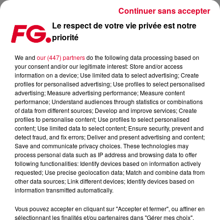
Continuer sans accepter
Le respect de votre vie privée est notre
priorité
CERRONE INVITÉ D'ANTOINE BADUEL CE LUNDI !
We and
our (447) partners
do the following data processing based on
your consent and/or our legitimate interest: Store and/or access
Publié : 29 avril 2024 à 11h40 par Christophe HUBERT
information on a device; Use limited data to select advertising; Create
profiles for personalised advertising; Use profiles to select personalised
advertising; Measure advertising performance; Measure content
performance; Understand audiences through statistics or combinations
of data from different sources; Develop and improve services; Create
profiles to personalise content; Use profiles to select personalised
content; Use limited data to select content; Ensure security, prevent and
detect fraud, and fix errors; Deliver and present advertising and content;
Save and communicate privacy choices. These technologies may
process personal data such as IP address and browsing data to offer
following functionalities: Identify devices based on information actively
requested; Use precise geolocation data; Match and combine data from
other data sources; Link different devices; Identify devices based on
information transmitted automatically.
Vous pouvez accepter en cliquant sur "Accepter et fermer", ou affiner en
sélectionnant les finalités et/ou partenaires dans "Gérer mes choix".
Cerrone