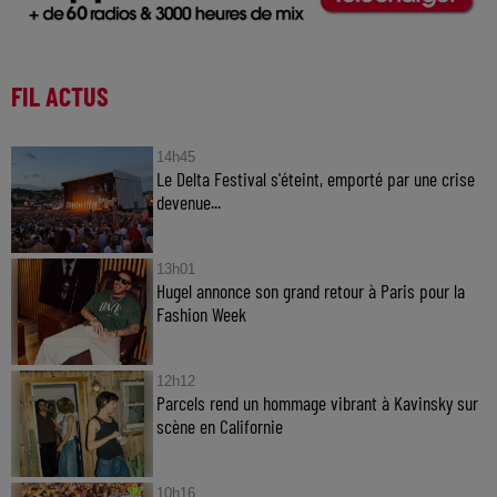
FIL ACTUS
14h45
Le Delta Festival s'éteint, emporté par une crise
devenue...
13h01
Hugel annonce son grand retour à Paris pour la
Fashion Week
12h12
Parcels rend un hommage vibrant à Kavinsky sur
scène en Californie
10h16