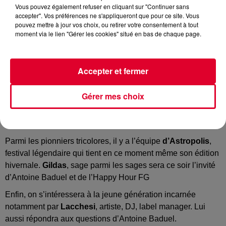
Vous pouvez également refuser en cliquant sur "Continuer sans
accepter". Vos préférences ne s'appliqueront que pour ce site. Vous
Image d'illustration
pouvez mettre à jour vos choix, ou retirer votre consentement à tout
Crédit :
@pexels-aleksandar-pasaric
moment via le lien "Gérer les cookies" situé en bas de chaque page.
Accepter et fermer
Ce soir, immersion dans la puissante, l’indomptable
scène
techno française
!
Gérer mes choix
Une scène en perpétuelle évolution, révolution et qui n’a
rien à envier à nos amis allemands !
Parmi les pionniers tricolores, il y a l’équipe
d’Astropolis
,
festival légendaire qui tient en ce moment même son édition
hivernale.
Gildas
, sage parmi les sages sera ce soir l’invité
d’Antoine Baduel et de l’Happy Hour FG
Enfin, on s’intéressera à la jeune génération incarnée
notamment par
Lacchesi
, artiste, DJ, label manager. Lui
aussi répondra aux questions d’Antoine Baduel.