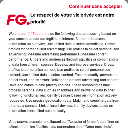
Continuer sans accepter
Le respect de votre vie privée est notre
priorité
CE SOIR, IMMERSION DANS LA PUISSANTE SCÈNE TECHNO FRANÇAISE !
We and
our (447) partners
do the following data processing based on
your consent and/or our legitimate interest: Store and/or access
Publié : 9 février 2023 à 13h09 par Christophe HUBERT
information on a device; Use limited data to select advertising; Create
profiles for personalised advertising; Use profiles to select personalised
advertising; Measure advertising performance; Measure content
performance; Understand audiences through statistics or combinations
of data from different sources; Develop and improve services; Create
profiles to personalise content; Use profiles to select personalised
content; Use limited data to select content; Ensure security, prevent and
detect fraud, and fix errors; Deliver and present advertising and content;
Save and communicate privacy choices. These technologies may
process personal data such as IP address and browsing data to offer
following functionalities: Identify devices based on information actively
requested; Use precise geolocation data; Match and combine data from
other data sources; Link different devices; Identify devices based on
information transmitted automatically.
Vous pouvez accepter en cliquant sur "Accepter et fermer", ou affiner en
sélectionnant les finalités et/ou partenaires dans "Gérer mes choix".