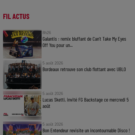
FIL ACTUS
8h26
Galantis : remix bluffant de Can’t Take My Eyes
Off You pour un...
5 août 2026
Bordeaux retrouve son club flottant avec UBLO
5 août 2026
Lucas Sketti, invité FG Backstage ce mercredi 5
août
5 août 2026
Bon Entendeur revisite un incontournable Disco !