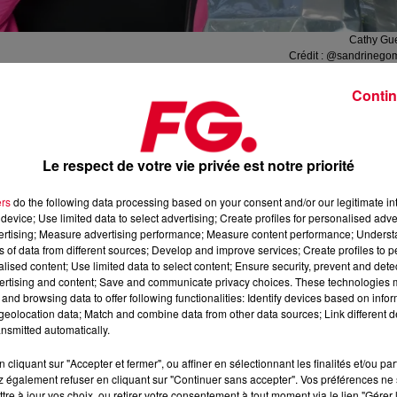
Cathy Gue
Crédit :
@sandrinego
Contin
Le respect de votre vie privée est notre priorité
morable entre amis, ou entre collègues, réside notamment dans l
 pas fête réussie
.
ers
do the following data processing based on your consent and/or our legitimate int
device; Use limited data to select advertising; Create profiles for personalised adver
lques décennies à organiser des soirées, de Paris (
Palace
,
Le
vertising; Measure advertising performance; Measure content performance; Unders
ns of data from different sources; Develop and improve services; Create profiles to 
elle avait le DJ parfait, elle en a invité énormément d’autres, pa
alised content; Use limited data to select content; Ensure security, prevent and detect
faire pâlir n’importe quel label ou festival !
ertising and content; Save and communicate privacy choices. These technologies
and browsing data to offer following functionalities: Identify devices based on infor
ication «
Djaayz
». Le principe,
mettre en relation des DJs av
eolocation data; Match and combine data from other data sources; Link different de
 - ou une autre entreprise, par exemple pour rendre moins cree
nsmitted automatically.
 donné sur les chansons d’Indochine !
cliquant sur "Accepter et fermer", ou affiner en sélectionnant les finalités et/ou pa
si parmi
2000 DJs
(c’est énorme !),
des univers musicaux
:
 également refuser en cliquant sur "Continuer sans accepter". Vos préférences ne 
tre à jour vos choix, ou retirer votre consentement à tout moment via le lien "Gérer 
 music, Rock. Déjà ça permet d’être certains qu’on aimera