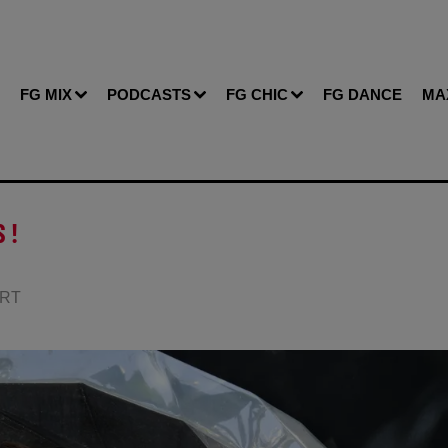
FG MIX
PODCASTS
FG CHIC
FG DANCE
MA
 !
ERT