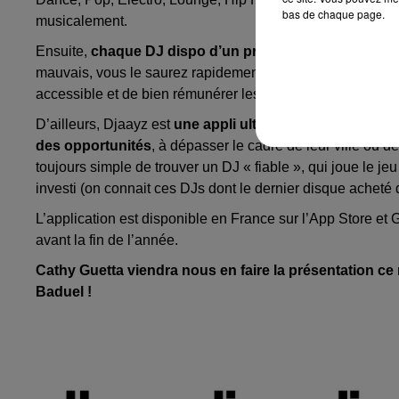
bas de chaque page.
musicalement.
Ensuite,
chaque DJ dispo d’un profil
, il peut même être 
mauvais, vous le saurez rapidement. Enfin, le tarif propos
accessible et de bien rémunérer les artistes, chose essent
D’ailleurs, Djaayz est
une appli ultra séduisante
de ce p
des opportunités
, à dépasser le cadre de leur ville ou de
toujours simple de trouver un DJ « fiable », qui joue le j
investi (on connait ces DJs dont le dernier disque acheté
L’application est disponible en France sur l’App Store et 
avant la fin de l’année.
Cathy Guetta viendra nous en faire la présentation ce
Baduel !