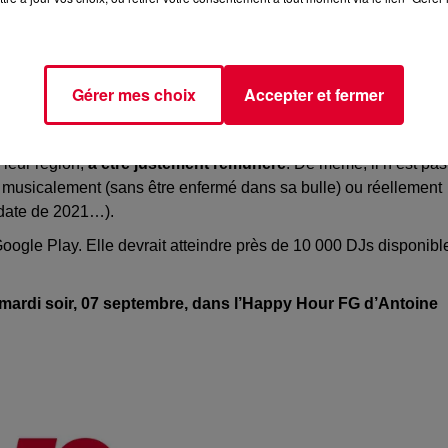
conseillé par d’autres. En gros, si l’un d’eux s’avère super
é - de 200€ à 3000€ les 90 minutes - permet à la fois d’être
Gérer mes choix
Accepter et fermer
ielle si on veut garder une scène électro vivace.
oint de vue-là. Car souvent,
les artistes ont du mal à trouver
 leur région,
à être justement rémunéré
. De même, il n’est pas
eu musicalement (sans être enfermé dans sa bulle) ou réellement
 date de 2021…).
Google Play. Elle devrait atteindre près de 10 000 DJs disponibl
 mardi soir, 07 septembre, dans l’Happy Hour FG d’Antoine