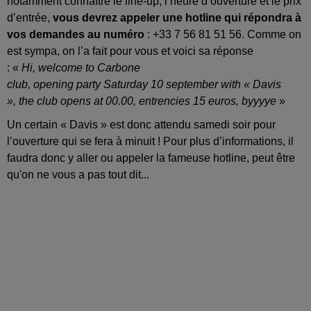
notamment connaître le
line-up
, l’heure d’ouverture et le prix
d’entrée,
vous devrez appeler une
hotline
qui répondra à
vos demandes au numéro
:
+33 7 56 81 51 56.
Comme on
est sympa, on l’a fait pour vous et voici sa réponse
:
«
Hi
,
welcome
to Carbone
club,
opening
party
Saturday
10
september
with
« Davis
»,
the
club opens
at
00.00,
entrencies
15 euros,
byyyye
»
Un certain « Davis » est donc attendu samedi soir pour
l’ouverture qui se fera à minuit !
Pour plus d’informations, il
faudra donc y aller ou appeler la fameuse hotline, peut être
qu'on ne vous a pas tout dit...