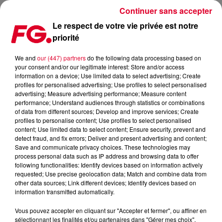
Continuer sans accepter
Le respect de votre vie privée est notre
priorité
CARBONE, LE NOUVEAU CLUB QUI INTRIGUE...
We and
our (447) partners
do the following data processing based on
your consent and/or our legitimate interest: Store and/or access
Publié : 7 septembre 2022 à 18h04 par Jean-Baptiste
information on a device; Use limited data to select advertising; Create
BLANDIN
profiles for personalised advertising; Use profiles to select personalised
advertising; Measure advertising performance; Measure content
performance; Understand audiences through statistics or combinations
of data from different sources; Develop and improve services; Create
profiles to personalise content; Use profiles to select personalised
content; Use limited data to select content; Ensure security, prevent and
detect fraud, and fix errors; Deliver and present advertising and content;
Save and communicate privacy choices. These technologies may
process personal data such as IP address and browsing data to offer
following functionalities: Identify devices based on information actively
requested; Use precise geolocation data; Match and combine data from
other data sources; Link different devices; Identify devices based on
information transmitted automatically.
Vous pouvez accepter en cliquant sur "Accepter et fermer", ou affiner en
sélectionnant les finalités et/ou partenaires dans "Gérer mes choix".