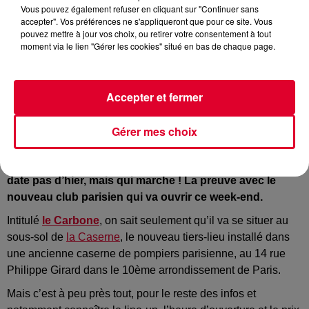
Vous pouvez également refuser en cliquant sur "Continuer sans
accepter". Vos préférences ne s'appliqueront que pour ce site. Vous
pouvez mettre à jour vos choix, ou retirer votre consentement à tout
moment via le lien "Gérer les cookies" situé en bas de chaque page.
Le Carbone
Crédit :
Instagram :@Le Carbone
Accepter et fermer
Gérer mes choix
Être intrigant pour attirer l’attention, une recette qui ne
date pas d’hier, mais qui marche !
La preuve avec le
nouveau club parisien qui va ouvrir ce week-end.
Intitulé
le Carbone
, on sait seulement qu’il va se situer au
sous-sol de
la Caserne
, le nouveau tiers-lieu installé dans
une ancienne caserne de pompiers parisienne, au 14 rue
Philippe Girard dans le
10ème
arrondissement de Paris.
Mais c’est à peu près tout, pour le reste des infos et