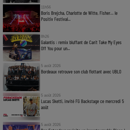
11h56
Boris Brejcha, Charlotte de Witte, Fisher… le
Positiv Festival...
8h26
Galantis : remix bluffant de Can’t Take My Eyes
Off You pour un...
5 août 2026
Bordeaux retrouve son club flottant avec UBLO
5 août 2026
Lucas Sketti, invité FG Backstage ce mercredi 5
août
5 août 2026