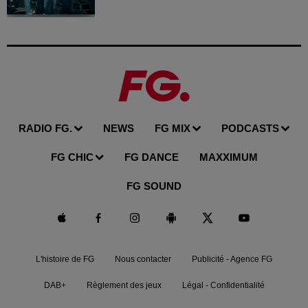
RADIO FG.
NEWS
FG MIX
PODCASTS
FG CHIC
FG DANCE
MAXXIMUM
FG SOUND
L'histoire de FG
Nous contacter
Publicité - Agence FG
DAB+
Règlement des jeux
Légal - Confidentialité