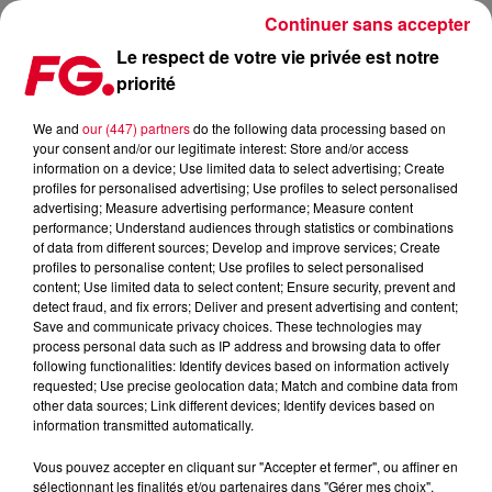
Continuer sans accepter
Le respect de votre vie privée est notre
priorité
CALVIN HARRIS PLUS QUE JAMAIS SUR LE RETOUR
We and
our (447) partners
do the following data processing based on
your consent and/or our legitimate interest: Store and/or access
Publié : 10 mars 2022 à 9h08 par Antony HARARI
information on a device; Use limited data to select advertising; Create
profiles for personalised advertising; Use profiles to select personalised
advertising; Measure advertising performance; Measure content
performance; Understand audiences through statistics or combinations
of data from different sources; Develop and improve services; Create
profiles to personalise content; Use profiles to select personalised
content; Use limited data to select content; Ensure security, prevent and
detect fraud, and fix errors; Deliver and present advertising and content;
Save and communicate privacy choices. These technologies may
process personal data such as IP address and browsing data to offer
following functionalities: Identify devices based on information actively
requested; Use precise geolocation data; Match and combine data from
other data sources; Link different devices; Identify devices based on
information transmitted automatically.
Vous pouvez accepter en cliquant sur "Accepter et fermer", ou affiner en
sélectionnant les finalités et/ou partenaires dans "Gérer mes choix".