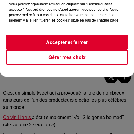
Vous pouvez également refuser en cliquant sur "Continuer sans
accepter". Vos préférences ne s'appliqueront que pour ce site. Vous
pouvez mettre à jour vos choix, ou retirer votre consentement à tout
moment via le lien "Gérer les cookies" situé en bas de chaque page.
Accepter et fermer
Gérer mes choix
Calvin Harris dans un stade le 2 juillet
Crédit :
Facebook Officiel Calvin Harris
C'est un simple tweet qui a provoqué la joie de nombreux
amateurs de l’un des producteurs éléctro les plus célèbres
au monde.
Calvin Harris
a écrit simplement "Vol. 2 is gonna be mad"
(«le volume 2 sera fou »)…