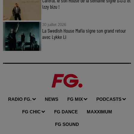
Careful, le son House de la semaine signé D.O.D et
Izzy bizu !
30 juillet 2026
La Swedish House Mafia signe son grand retour
avec Lykke Li
RADIO FG.
NEWS
FG MIX
PODCASTS
FG CHIC
FG DANCE
MAXXIMUM
FG SOUND