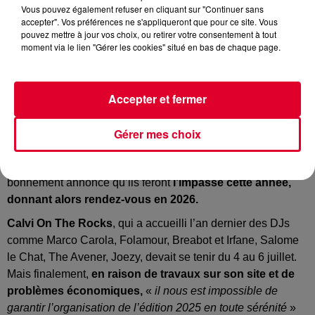
Vous pouvez également refuser en cliquant sur "Continuer sans
accepter". Vos préférences ne s'appliqueront que pour ce site. Vous
pouvez mettre à jour vos choix, ou retirer votre consentement à tout
moment via le lien "Gérer les cookies" situé en bas de chaque page.
Oh, il va y avoir beaucoup de déçus.
15 000 festivaliers chaque été
se rendent en Haute-Corse
Accepter et fermer
du côté de Calvi pour le célèbre rendez-vous
Calvi On The
Rocks.
Gérer mes choix
Alors qu’ils attendaient impatiemment des infos sur l’édition
2025, le couperet est tombé. Les organisateurs ont tout
bonnement annoncé qu’ils feront
l’impasse cette année,
donnant alors rendez-vous en 2026.
Calvi On The Rocks
, qui a accueilli l’an dernier des DJs
comme Marco Carola, Folamour, Breabot et Irfane, Salome
le Chat, The Avener, Joezy, devait se tenir du 4 au 6 juillet.
Mais finalement,
en raison de travaux sur son site et de
problèmes économiques,
«
il nous est impossible de
garantir l’organisation de l’édition 2025 en toute sérénité
»