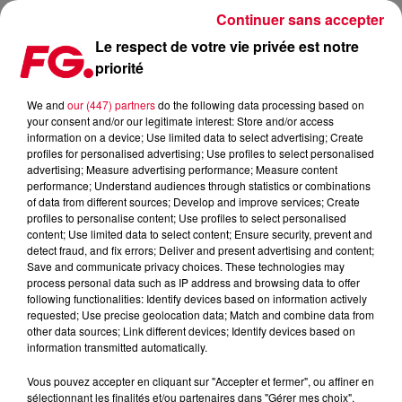
Continuer sans accepter
Le respect de votre vie privée est notre
priorité
CALVI ON THE ROCKS 2025, C'EST ANNULÉ !
We and
our (447) partners
do the following data processing based on
your consent and/or our legitimate interest: Store and/or access
Publié : 21 mai 2025 à 8h18 par
information on a device; Use limited data to select advertising; Create
profiles for personalised advertising; Use profiles to select personalised
Antony HARARI
advertising; Measure advertising performance; Measure content
performance; Understand audiences through statistics or combinations
of data from different sources; Develop and improve services; Create
profiles to personalise content; Use profiles to select personalised
content; Use limited data to select content; Ensure security, prevent and
detect fraud, and fix errors; Deliver and present advertising and content;
Save and communicate privacy choices. These technologies may
process personal data such as IP address and browsing data to offer
following functionalities: Identify devices based on information actively
requested; Use precise geolocation data; Match and combine data from
other data sources; Link different devices; Identify devices based on
information transmitted automatically.
Calvi On The Rocks 2025 est annulé
Vous pouvez accepter en cliquant sur "Accepter et fermer", ou affiner en
Crédit :
Facebook Officiel Calvi On The Rocks
sélectionnant les finalités et/ou partenaires dans "Gérer mes choix".