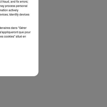
 fraud, and fix errors;
 may process personal
mation actively
vices; Identify devices
rtenaires dans "Gérer
s'appliqueront que pour
les cookies" situé en