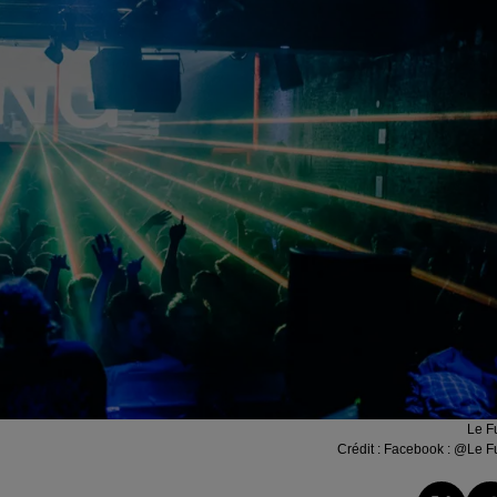
Le F
Crédit :
Facebook : @Le F