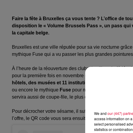
Faire la fête à Bruxelles ça vous tente ?
L’office de to
disposition le « Volume
Brussels
Pass », un pass qui 
la capitale belge.
Bruxelles est une ville réputée pour sa vie nocturne grâce
mythique Fuse qui a vu passer les plus grandes pointure
À l’heure de la réouverture des clubs, la ville et
la fédérat
pour la première fois en novembre dernier.
Pour la maudi
hôtels, des musées et 11 institutions du clubbing br
ou encore le mythique
Fuse
pour ne citer qu’eux.
En plus 
servira aussi de coupe-file, l
e plus dur sera donc de faire 
Pour décrocher votre sésame, il suffit de vous rendre sur l
We and
our (447) partn
l’offre, le
QR
code vous sera ensuite envoyé.
access information on a 
select personalised ad
statistics or combinatio