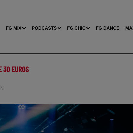
FG MIX
PODCASTS
FG CHIC
FG DANCE
MA
E 30 EUROS
IN