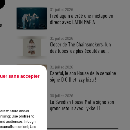
31 juillet 2026
Fred again a créé une mixtape en
direct avec LATIN MAFIA
e
31 juillet 2026
Closer de The Chainsmokers, l’un
des tubes les plus écoutés au...
31 juillet 2026
Careful, le son House de la semaine
uer sans accepter
signé D.O.D et Izzy bizu !
le
us
30 juillet 2026
La Swedish House Mafia signe son
grand retour avec Lykke Li
erest: Store and/or
tising; Use profiles to
tand audiences through
personalise content; Use