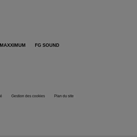
MAXXIMUM
FG SOUND
té
Gestion des cookies
Plan du site