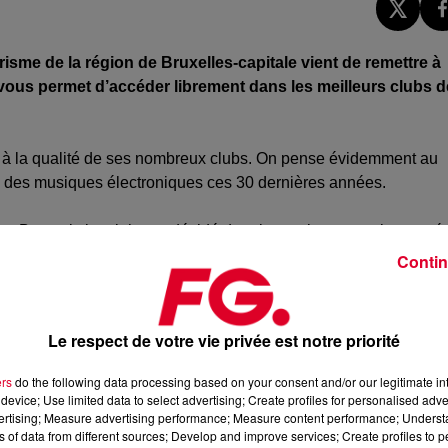
urisme de la région de
Bruxelles-capitale
vient de remettre à
vous permet d’accéder librement dans les meilleurs clubs d
 à la qualité de ses nombreux clubs.
On pense évidemment au
s des musiques électroniques ces 30 dernières années.
ion Brussels by night
ont décidé de relancer leur pass, inauguré
te somme de 29 euros,
il vous donne accès à de nombreux
Contin
uxelloises comme
le
Mirano
,
le
C12
,
la Cabane
,
la gare Centra
de vous faire rentrer sur présentation d’un
QR
code, le pass vo
votre sélection.
Le respect de votre vie privée est notre priorité
e site
v
olumebrussels.com
et de choisir la nuit pour profiter de
ers
do the following data processing based on your consent and/or our legitimate int
device; Use limited data to select advertising; Create profiles for personalised adver
vertising; Measure advertising performance; Measure content performance; Unders
ns of data from different sources; Develop and improve services; Create profiles to 