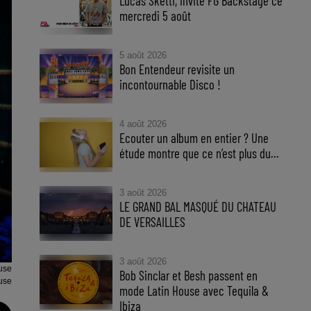
Lucas Sketti, invité FG Backstage ce
mercredi 5 août
5 août 2026
Bon Entendeur revisite un
incontournable Disco !
4 août 2026
Ecouter un album en entier ? Une
étude montre que ce n’est plus du...
3 août 2026
LE GRAND BAL MASQUÉ DU CHATEAU
DE VERSAILLES
3 août 2026
use
Bob Sinclar et Besh passent en
use
mode Latin House avec Tequila &
Ibiza