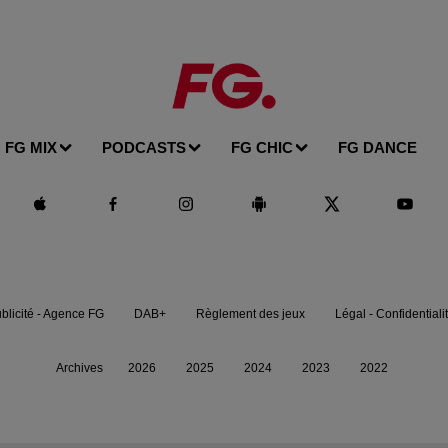
FG MIX
PODCASTS
FG CHIC
FG DANCE
blicité - Agence FG
DAB+
Règlement des jeux
Légal - Confidentiali
Archives
2026
2025
2024
2023
2022