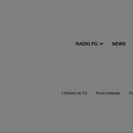
RADIO FG.
NEWS
L'histoire de FG
Nous contacter
Pu