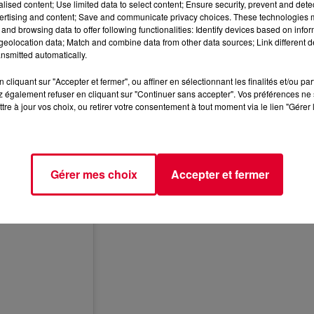
alised content; Use limited data to select content; Ensure security, prevent and detect
ertising and content; Save and communicate privacy choices. These technologies
and browsing data to offer following functionalities: Identify devices based on infor
eolocation data; Match and combine data from other data sources; Link different de
nsmitted automatically.
cliquant sur "Accepter et fermer", ou affiner en sélectionnant les finalités et/ou pa
 également refuser en cliquant sur "Continuer sans accepter". Vos préférences ne 
tre à jour vos choix, ou retirer votre consentement à tout moment via le lien "Gérer 
Gérer mes choix
Accepter et fermer