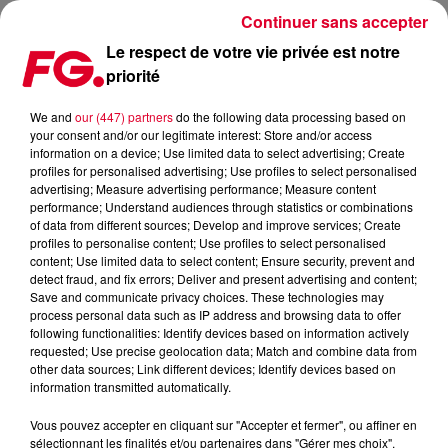
Continuer sans accepter
Le respect de votre vie privée est notre
priorité
BORN TO RAVE FERA SON RETOUR À LYON LE 29 JANVIER
We and
our (447) partners
do the following data processing based on
your consent and/or our legitimate interest: Store and/or access
Publié : 14 décembre 2021 à 15h01 par Jean-Baptiste
information on a device; Use limited data to select advertising; Create
BLANDIN
profiles for personalised advertising; Use profiles to select personalised
advertising; Measure advertising performance; Measure content
performance; Understand audiences through statistics or combinations
of data from different sources; Develop and improve services; Create
profiles to personalise content; Use profiles to select personalised
content; Use limited data to select content; Ensure security, prevent and
detect fraud, and fix errors; Deliver and present advertising and content;
Save and communicate privacy choices. These technologies may
process personal data such as IP address and browsing data to offer
following functionalities: Identify devices based on information actively
requested; Use precise geolocation data; Match and combine data from
other data sources; Link different devices; Identify devices based on
information transmitted automatically.
Vous pouvez accepter en cliquant sur "Accepter et fermer", ou affiner en
sélectionnant les finalités et/ou partenaires dans "Gérer mes choix".