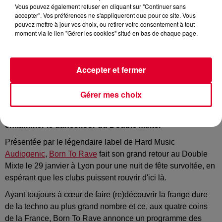
Vous pouvez également refuser en cliquant sur "Continuer sans
accepter". Vos préférences ne s'appliqueront que pour ce site. Vous
pouvez mettre à jour vos choix, ou retirer votre consentement à tout
moment via le lien "Gérer les cookies" situé en bas de chaque page.
Born To Rave
Crédit :
Press kit : Born To Rave
Accepter et fermer
Gérer mes choix
Born To Rave revient le 29 janvier à Lyon pour
enflammer le dancefloor du Double Mixte.
Présentée par le légendaire label de Hard Music
Audiogenic
,
Born To Rave
fait son grand retour au Double
Mixte le 29 janvier à Lyon pour une nuit de fête survoltée, en
espérant que les clubs puissent rouvrir d'ici là.
Ayant toujours à cœur de faire (re)découvrir la frange dure
de la techno au plus grand nombre et ce, aux quatre coins
de la France, Born To Rave annonce un programme des