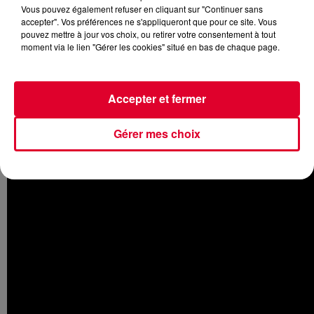
Vous pouvez également refuser en cliquant sur "Continuer sans
Crédit :
Happy Hour
accepter". Vos préférences ne s'appliqueront que pour ce site. Vous
pouvez mettre à jour vos choix, ou retirer votre consentement à tout
moment via le lien "Gérer les cookies" situé en bas de chaque page.
Boombass
, qui formait le duo légendaire
Cassius
avec le regretté
Accepter et fermer
Philippe Zdar
, sera ce soir l'invité d'
Antoine Baduel
dans son
émission
Happy Hour FG
(17H - 20H).
Gérer mes choix
Boombass
présentera son nouvel EP «
Wwwipe Out
».