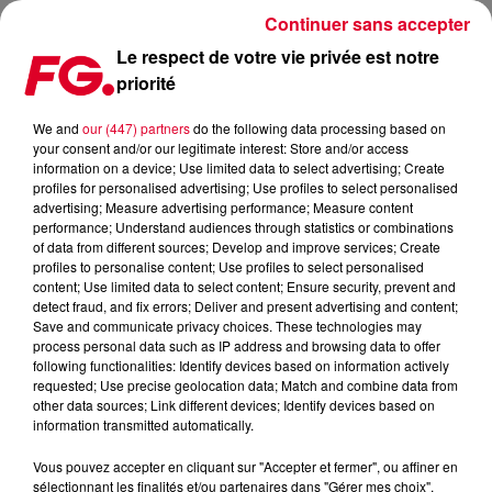
Continuer sans accepter
Le respect de votre vie privée est notre
priorité
BOOMBASS INVITÉ D'ANTOINE BADUEL CE SOIR !
We and
our (447) partners
do the following data processing based on
your consent and/or our legitimate interest: Store and/or access
Publié : 22 février 2023 à 11h15 par Christophe HUBERT
information on a device; Use limited data to select advertising; Create
profiles for personalised advertising; Use profiles to select personalised
advertising; Measure advertising performance; Measure content
performance; Understand audiences through statistics or combinations
of data from different sources; Develop and improve services; Create
profiles to personalise content; Use profiles to select personalised
content; Use limited data to select content; Ensure security, prevent and
detect fraud, and fix errors; Deliver and present advertising and content;
Save and communicate privacy choices. These technologies may
process personal data such as IP address and browsing data to offer
following functionalities: Identify devices based on information actively
requested; Use precise geolocation data; Match and combine data from
other data sources; Link different devices; Identify devices based on
information transmitted automatically.
Vous pouvez accepter en cliquant sur "Accepter et fermer", ou affiner en
sélectionnant les finalités et/ou partenaires dans "Gérer mes choix".
Happy Hour