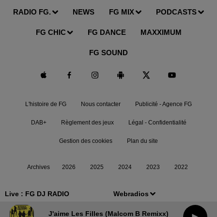
RADIO FG.
NEWS
FG MIX
PODCASTS
FG CHIC
FG DANCE
MAXXIMUM
FG SOUND
L'histoire de FG
Nous contacter
Publicité - Agence FG
DAB+
Règlement des jeux
Légal - Confidentialité
Gestion des cookies
Plan du site
Archives
2026
2025
2024
2023
2022
Live :
FG DJ RADIO
Webradios
J'aime Les Filles (malcom B Remixx)