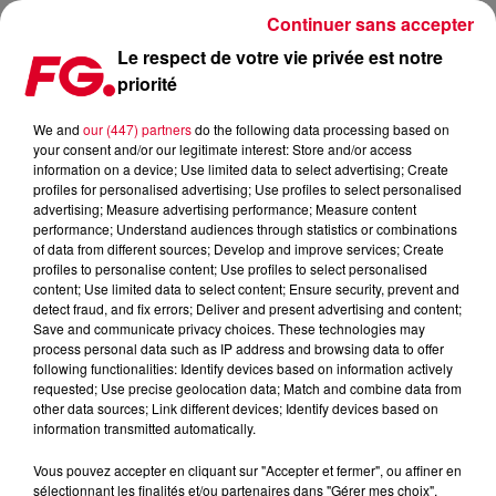
Continuer sans accepter
Le respect de votre vie privée est notre
priorité
BOB SINCLAR & QUINZE, INVITÉS D'ANTOINE BADUEL CE SOIR
!
We and
our (447) partners
do the following data processing based on
your consent and/or our legitimate interest: Store and/or access
information on a device; Use limited data to select advertising; Create
Publié : 4 mai 2023 à 11h28 par Christophe HUBERT
profiles for personalised advertising; Use profiles to select personalised
advertising; Measure advertising performance; Measure content
performance; Understand audiences through statistics or combinations
of data from different sources; Develop and improve services; Create
profiles to personalise content; Use profiles to select personalised
content; Use limited data to select content; Ensure security, prevent and
detect fraud, and fix errors; Deliver and present advertising and content;
Save and communicate privacy choices. These technologies may
process personal data such as IP address and browsing data to offer
following functionalities: Identify devices based on information actively
requested; Use precise geolocation data; Match and combine data from
other data sources; Link different devices; Identify devices based on
information transmitted automatically.
Vous pouvez accepter en cliquant sur "Accepter et fermer", ou affiner en
sélectionnant les finalités et/ou partenaires dans "Gérer mes choix".