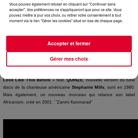
Vous pouvez également refuser en cliquant sur "Continuer sans
Bob Sinclar
accepter". Vos préférences ne s'appliqueront que pour ce site. Vous
Crédit :
Bob Sinclar
pouvez mettre à jour vos choix, ou retirer votre consentement à tout
moment via le lien "Gérer les cookies" situé en bas de chaque page.
Accepter et fermer
Bob Sinclar
, DJ résident historique de
Radio FG
, sera ce soir
l'invité d’
Antoine Baduel
dans son émission
Happy Hour FG
(17H
Gérer mes choix
- 20H).
Bob Sinclar
vient de sortir son nouveau single «
Never Knew
Love Like This Before
» feat.
QUINZE
, nouvelle version du tube
disco de la chanteuse américaine
Stephanie Mills
, sorti en 1980.
Mais également, un nouveau morceau qui relance son label
Africanism, créé en 2001 : "Zanmi Kanmarad"