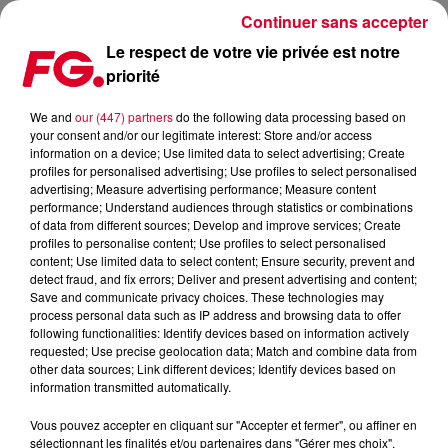
Continuer sans accepter
Le respect de votre vie privée est notre
priorité
BOB SINCLAR ET DJ YELLOW, INVITÉS D'ANTOINE BADUEL !
We and
our (447) partners
do the following data processing based on
your consent and/or our legitimate interest: Store and/or access
Publié : 9 décembre 2025 à 11h54
information on a device; Use limited data to select advertising; Create
profiles for personalised advertising; Use profiles to select personalised
advertising; Measure advertising performance; Measure content
performance; Understand audiences through statistics or combinations
of data from different sources; Develop and improve services; Create
profiles to personalise content; Use profiles to select personalised
content; Use limited data to select content; Ensure security, prevent and
detect fraud, and fix errors; Deliver and present advertising and content;
Save and communicate privacy choices. These technologies may
process personal data such as IP address and browsing data to offer
following functionalities: Identify devices based on information actively
requested; Use precise geolocation data; Match and combine data from
other data sources; Link different devices; Identify devices based on
information transmitted automatically.
Vous pouvez accepter en cliquant sur "Accepter et fermer", ou affiner en
sélectionnant les finalités et/ou partenaires dans "Gérer mes choix".