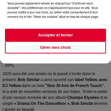
Vous pouvez également refuser en cliquant sur "Continuer sans
accepter". Vos préférences ne s'appliqueront que pour ce site. Vous
pouvez mettre à jour vos choix, ou retirer votre consentement à tout
moment via le lien "Gérer les cookies" situé en bas de chaque page.
Bob Sinclar & DJ Yellow
Crédit :
Bob Sinclar & DJ Yellow
Accepter et fermer
Gérer mes choix
Bob Sinclar
et
DJ Yellow,
seront ce soir les invités
d'
Antoine Baduel
dans son émission
Happy Hour FG
(17H
- 20H).
2025 aura été une année où le passé s’invite dans le
présent.
Bob Sinclar
a ainsi raconté son
label Yellow, avec
DJ Yellow
dans un livre
"Nos 30 Ans de French Touch"
,
et a sorti de nouvelles versions de ses tubes. Entre la sortie
d’une version remixée de son album
Champs Elysées
et le
single
« Drama On The Dancefloor », Bob Sinclar
termine
l’année en beauté.