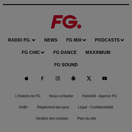
RADIO FG.
NEWS
FG MIX
PODCASTS
FG CHIC
FG DANCE
MAXXIMUM
FG SOUND
L'histoire de FG
Nous contacter
Publicité - Agence FG
DAB+
Règlement des jeux
Légal - Confidentialité
Gestion des cookies
Plan du site